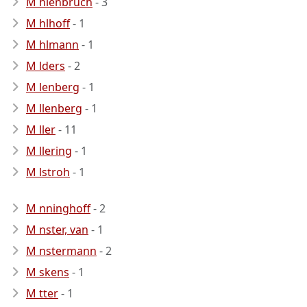
M hlenbruch
- 3
M hlhoff
- 1
M hlmann
- 1
M lders
- 2
M lenberg
- 1
M llenberg
- 1
M ller
- 11
M llering
- 1
M lstroh
- 1
M nninghoff
- 2
M nster, van
- 1
M nstermann
- 2
M skens
- 1
M tter
- 1