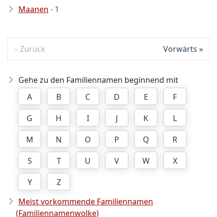
Maanen
- 1
Zurück
Vorwärts
Gehe zu den Familiennamen beginnend mit
A
B
C
D
E
F
G
H
I
J
K
L
M
N
O
P
Q
R
S
T
U
V
W
X
Y
Z
Meist vorkommende Familiennamen
(Familiennamenwolke)