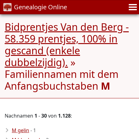
Genealogie Online
Bidprentjes Van den Berg -
58.359 prentjes, 100% in
gescand (enkele
dubbelzijdig).
»
Familiennamen mit dem
Anfangsbuchstaben
M
Nachnamen
1
-
30
von
1.128
:
M gelin
- 1