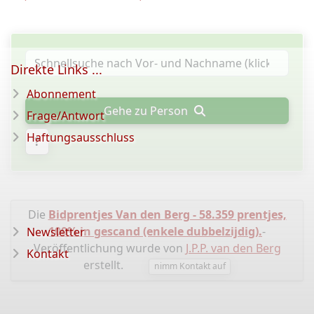
Direkte Links ...
Abonnement
Gehe zu Person
Frage/Antwort
Haftungsausschluss
?
Die
Bidprentjes Van den Berg - 58.359 prentjes,
100% in gescand (enkele dubbelzijdig).
-
Newsletter
Veröffentlichung wurde von
J.P.P. van den Berg
Kontakt
erstellt.
nimm Kontakt auf