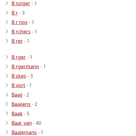
B nziger
- 1
B r
- 3
B r nos
- 1
B rchers
- 1
B rer
- 1
B rger
- 1
B rgermann
- 1
B skes
- 3
B vort
- 1
Baaij
- 2
Baaijens
- 2
Baak
- 5
Baal, van
- 40
Baalemans
- 1