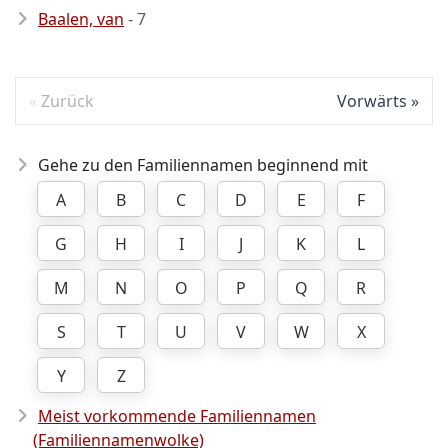
Baalen, van
- 7
Zurück
Vorwärts
Gehe zu den Familiennamen beginnend mit
A
B
C
D
E
F
G
H
I
J
K
L
M
N
O
P
Q
R
S
T
U
V
W
X
Y
Z
Meist vorkommende Familiennamen
(Familiennamenwolke)