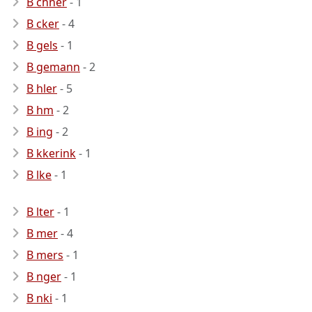
B chner
- 1
B cker
- 4
B gels
- 1
B gemann
- 2
B hler
- 5
B hm
- 2
B ing
- 2
B kkerink
- 1
B lke
- 1
B lter
- 1
B mer
- 4
B mers
- 1
B nger
- 1
B nki
- 1