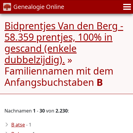
Genealogie Online
Bidprentjes Van den Berg -
58.359 prentjes, 100% in
gescand (enkele
dubbelzijdig).
»
Familiennamen mit dem
Anfangsbuchstaben
B
Nachnamen
1
-
30
von
2.230
:
B atse
- 1