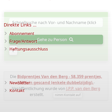
Direkte Links ...
Abonnement
Gehe zu Person
Frage/Antwort
Haftungsausschluss
?
Die
Bidprentjes Van den Berg - 58.359 prentjes,
100% in gescand (enkele dubbelzijdig).
-
Newsletter
Veröffentlichung wurde von
J.P.P. van den Berg
Kontakt
erstellt.
nimm Kontakt auf