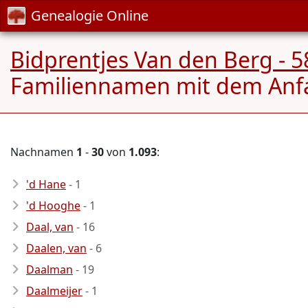
Genealogie Online
Bidprentjes Van den Berg - 5
Familiennamen mit dem An
Nachnamen
1
-
30
von
1.093
:
'd Hane
- 1
'd Hooghe
- 1
Daal, van
- 16
Daalen, van
- 6
Daalman
- 19
Daalmeijer
- 1