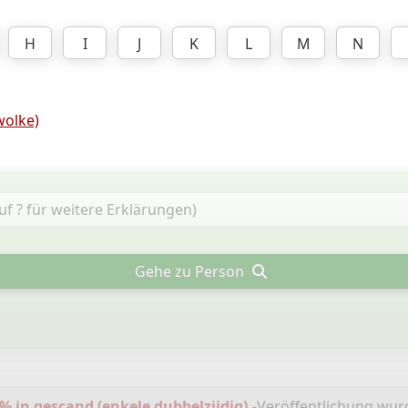
H
I
J
K
L
M
N
olke)
Gehe zu Person
% in gescand (enkele dubbelzijdig).
-Veröffentlichung wu