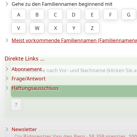
Gehe zu den Familiennamen beginnend mit
A
B
C
D
E
F
G
V
W
X
Y
Z
Meist vorkommende Familiennamen (Familiennamenw
Direkte Links ...
Abonnement
Frage/Antwort
Haftungsausschluss
?
Newsletter
Die
Bidprentjes Van den Berg - 58.359 prentjes, 100