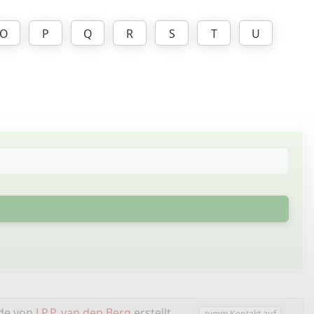
O
P
Q
R
S
T
U
rde von
J.P.P. van den Berg
erstellt.
nimm Kontakt auf