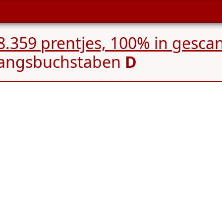
8.359 prentjes, 100% in gescan
fangsbuchstaben
D