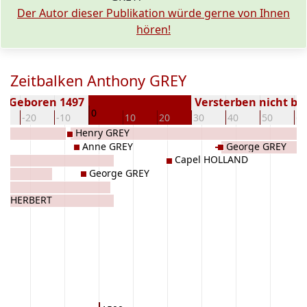
Der Autor dieser Publikation würde gerne von Ihnen
hören!
Zeitbalken Anthony GREY
Geboren 1497
Versterben nicht b
0
0
-20
-10
10
20
30
40
50
60
Henry GREY
Anne GREY
George GREY
Capel HOLLAND
George GREY
Y
ne HERBERT