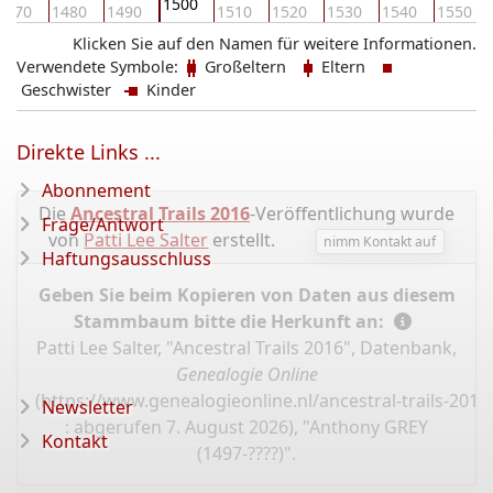
1500
1470
1480
1490
1510
1520
1530
1540
1550
Klicken Sie auf den Namen für weitere Informationen.
Verwendete Symbole:
Großeltern
Eltern
Geschwister
Kinder
Direkte Links ...
Abonnement
Die
Ancestral Trails 2016
-Veröffentlichung wurde
Frage/Antwort
von
Patti Lee Salter
erstellt.
nimm Kontakt auf
Haftungsausschluss
Geben Sie beim Kopieren von Daten aus diesem
Stammbaum bitte die Herkunft an:
Patti Lee Salter, "Ancestral Trails 2016", Datenbank,
Genealogie Online
(
https://www.genealogieonline.nl/ancestral-trails-201
Newsletter
: abgerufen 7. August 2026), "Anthony GREY
Kontakt
(1497-????)".