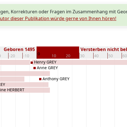
ngen, Korrekturen oder Fragen im Zusammenhang mit Geo
utor dieser Publikation würde gerne von Ihnen hören!
Geboren 1495
Versterben nicht b
0
0
-20
-10
10
20
30
40
50
60
Henry GREY
Anne GREY
Anthony GREY
REY
rine HERBERT