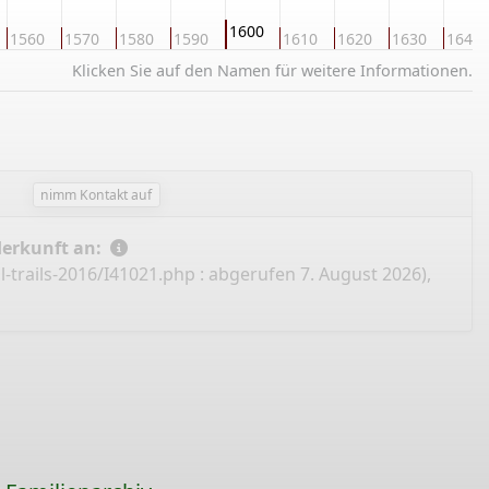
1600
1560
1570
1580
1590
1610
1620
1630
1640
Klicken Sie auf den Namen für weitere Informationen.
nimm Kontakt auf
Herkunft an:
-trails-2016/I41021.php
: abgerufen 7. August 2026),