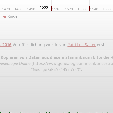
1500
1470
1480
1490
1510
1520
1530
1540
1550
er
Kinder
s 2016
-Veröffentlichung wurde von
Patti Lee Salter
erstellt.
 Kopieren von Daten aus diesem Stammbaum bitte die 
enealogie Online
(
https://www.genealogieonline.nl/ancestral
"George GREY (1495-????)".