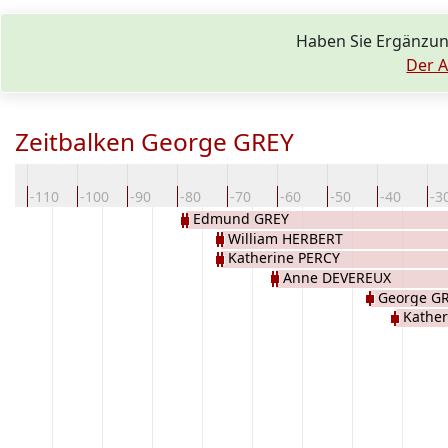
Haben Sie Ergänzu
Der A
Zeitbalken George GREY
20
-110
-100
-90
-80
-70
-60
-50
-40
-3
Edmund GREY
William HERBERT
Katherine PERCY
Anne DEVEREUX
George G
Kathe