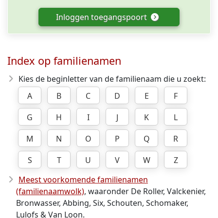
Inloggen toegangspoort
Index op familienamen
Kies de beginletter van de familienaam die u zoekt:
A
B
C
D
E
F
G
H
I
J
K
L
M
N
O
P
Q
R
S
T
U
V
W
Z
Meest voorkomende familienamen
(familienaamwolk)
, waaronder De Roller, Valckenier,
Bronwasser, Abbing, Six, Schouten, Schomaker,
Lulofs & Van Loon.