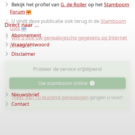
Bekijk het profiel van
G. de Roller
op het
Stamboom
Forum
U vindt deze publicatie ook terug in de
Stamboom
Direct naar ...
Gids
Abonnement
Wilt u ook uw genealogische gegevens op Internet
Vraag/antwoord
plaatsen?
Disclaimer
Probeer de service vrijblijvend
Uw stamboom online
Nieuwsbrief
meer dan 10 duizend genealogen
gingen u voor!
Contact