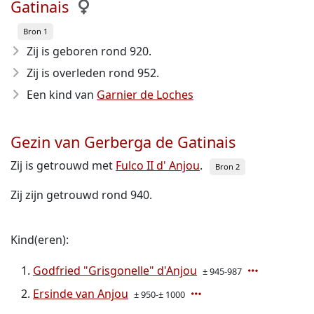
Gatinais
Bron 1
Zij is geboren rond 920
.
Zij is overleden rond 952
.
Een kind van
Garnier de Loches
Gezin van Gerberga de Gatinais
Zij is getrouwd met
Fulco II d' Anjou
.
Bron 2
Zij zijn getrouwd rond 940.
Kind(eren):
Godfried "Grisgonelle" d'Anjou
± 945-987
Ersinde van Anjou
± 950-± 1000