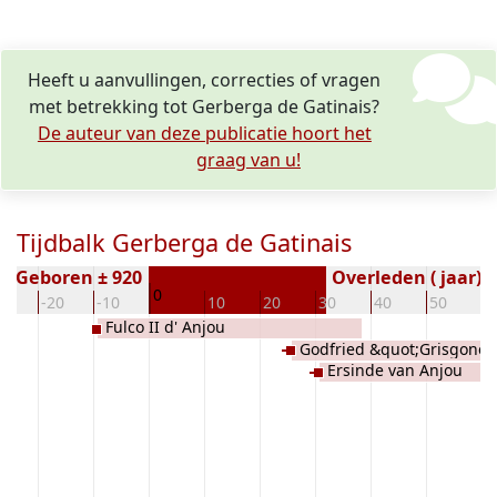
Heeft u aanvullingen, correcties of vragen
met betrekking tot Gerberga de Gatinais?
De auteur van deze publicatie hoort het
graag van u!
Tijdbalk Gerberga de Gatinais
Geboren ± 920
Overleden ( jaar)
0
30
-20
-10
10
20
30
40
50
6
Fulco II d' Anjou
Godfried &quot;Grisgonell
Ersinde van Anjou