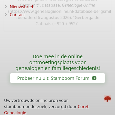
BergSmit", database,
Genealogie Online
Nieuwsbrief
(
https://www.genealogieonline.nl/database-bergsmit/
Contact
: benaderd 6 augustus 2026), "Gerberga de
Gatinais (± 920-± 952)".
Doe mee in de online
ontmoetingsplaats voor
genealogen en familiegeschiedenis!
Probeer nu uit: Stamboom Forum
Uw vertrouwde online bron voor
stamboomonderzoek, verzorgd door
Coret
Genealogie