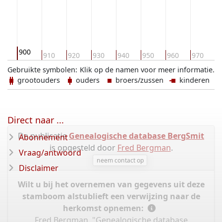
900
90
910
920
930
940
950
960
970
9
Gebruikte symbolen:
Klik op de namen voor meer informatie.
grootouders
ouders
broers/zussen
kinderen
Direct naar ...
De publicatie
Genealogische database BergSmit
Abonnement
is opgesteld door
Fred Bergman
.
Vraag/antwoord
neem contact op
Disclaimer
Wilt u bij het overnemen van gegevens uit deze
stamboom alstublieft een verwijzing naar de
herkomst opnemen:
Fred Bergman, "Genealogische database