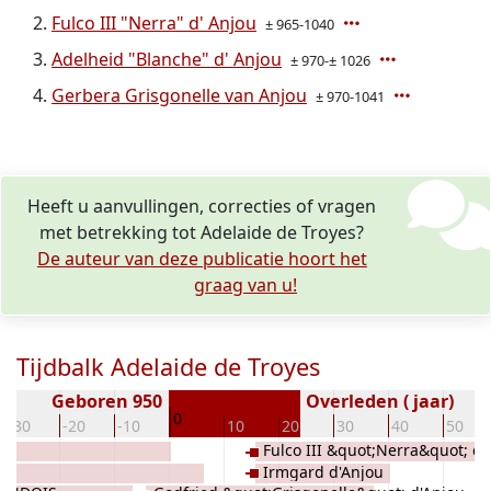
Fulco III "Nerra" d' Anjou
± 965-1040
Adelheid "Blanche" d' Anjou
± 970-± 1026
Gerbera Grisgonelle van Anjou
± 970-1041
Heeft u aanvullingen, correcties of vragen
met betrekking tot Adelaide de Troyes?
De auteur van deze publicatie hoort het
graag van u!
Tijdbalk Adelaide de Troyes
Geboren 950
Overleden ( jaar)
0
-30
-20
-10
10
20
30
40
50
Fulco III &quot;Nerra&quot; d'
Irmgard d'Anjou