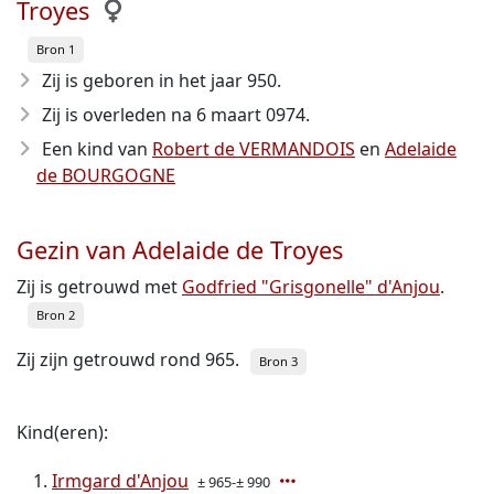
Troyes
Bron 1
Zij is geboren in het jaar 950
.
Zij is overleden na 6 maart 0974
.
Een kind van
Robert de VERMANDOIS
en
Adelaide
de BOURGOGNE
Gezin van Adelaide de Troyes
Zij is getrouwd met
Godfried "Grisgonelle" d'Anjou
.
Bron 2
Zij zijn getrouwd rond 965.
Bron 3
Kind(eren):
Irmgard d'Anjou
± 965-± 990