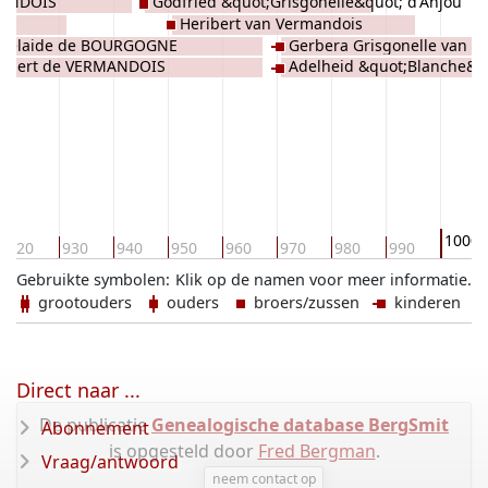
MANDOIS
Godfried &quot;Grisgonelle&quot; d'Anjou
Heribert van Vermandois
delaide de BOURGOGNE
Gerbera Grisgonelle van A
obert de VERMANDOIS
Adelheid &quot;Blanche&qu
1000
920
930
940
950
960
970
980
990
Gebruikte symbolen:
Klik op de namen voor meer informatie.
grootouders
ouders
broers/zussen
kinderen
Direct naar ...
De publicatie
Genealogische database BergSmit
Abonnement
is opgesteld door
Fred Bergman
.
Vraag/antwoord
neem contact op