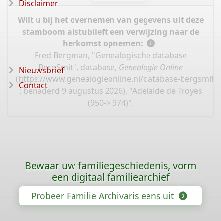
Disclaimer
Wilt u bij het overnemen van gegevens uit deze
stamboom alstublieft een verwijzing naar de
herkomst opnemen:
Fred Bergman, "Genealogische database
BergSmit", database,
Genealogie Online
Nieuwsbrief
(
https://www.genealogieonline.nl/database-bergsmit/
Contact
: benaderd 9 augustus 2026), "Adelaide de Troyes
(950-> 974)".
Bewaar uw familiegeschiedenis, vorm
een digitaal familiearchief
Probeer Familie Archivaris eens uit