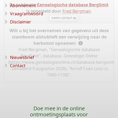
De publicatie
Genealogische database BergSmit
Abonnement
is opgesteld door
Fred Bergman
.
Vraag/antwoord
neem contact op
Disclaimer
Wilt u bij het overnemen van gegevens uit deze
stamboom alstublieft een verwijzing naar de
herkomst opnemen:
Fred Bergman, "Genealogische database
BergSmit", database,
Genealogie Online
Nieuwsbrief
(
https://www.genealogieonline.nl/database-bergsmit/
Contact
: benaderd 9 augustus 2026), "Arnulf I van Looz (±
1060-1138)".
Doe mee in de online
ontmoetingsplaats voor