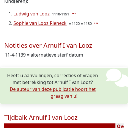
Kind(eren):
Ludwig von Looz
1110-1191
Sophie van Looz Rieneck
± 1120-± 1180
Notities over Arnulf I van Looz
11-4-1139 = alternatieve sterf datum
Heeft u aanvullingen, correcties of vragen
met betrekking tot Arnulf I van Looz?
De auteur van deze publicatie hoort het
graag van u!
Tijdbalk Arnulf I van Looz
60
Overl