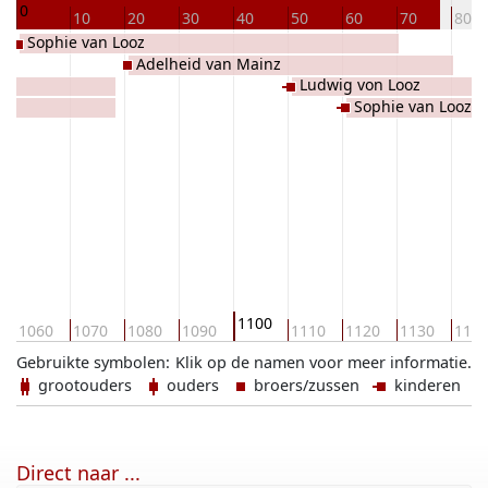
0
10
20
30
40
50
60
70
80
Sophie van Looz
Adelheid van Mainz
Ludwig von Looz
Sophie van Looz R
1100
1060
1070
1080
1090
1110
1120
1130
114
Gebruikte symbolen:
Klik op de namen voor meer informatie.
grootouders
ouders
broers/zussen
kinderen
Direct naar ...