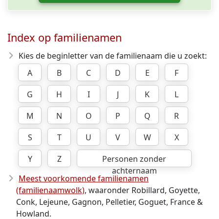
Index op familienamen
Kies de beginletter van de familienaam die u zoekt:
A
B
C
D
E
F
G
H
I
J
K
L
M
N
O
P
Q
R
S
T
U
V
W
X
Y
Z
Personen zonder
achternaam
Meest voorkomende familienamen
(familienaamwolk)
, waaronder Robillard, Goyette,
Conk, Lejeune, Gagnon, Pelletier, Goguet, France &
Howland.