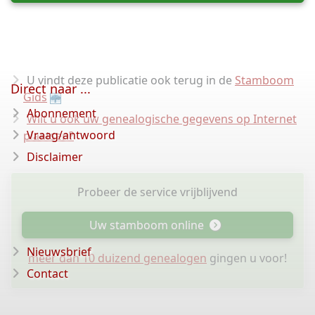
U vindt deze publicatie ook terug in de
Stamboom
Direct naar ...
Gids
Abonnement
Wilt u ook uw genealogische gegevens op Internet
Vraag/antwoord
plaatsen?
Disclaimer
Probeer de service vrijblijvend
Uw stamboom online
Nieuwsbrief
meer dan 10 duizend genealogen
gingen u voor!
Contact