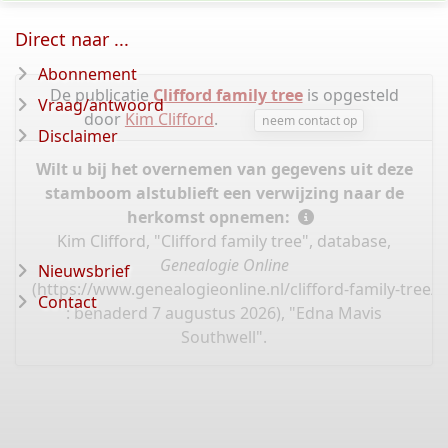
Direct naar ...
Abonnement
De publicatie
Clifford family tree
is opgesteld
Vraag/antwoord
door
Kim Clifford
.
neem contact op
Disclaimer
Wilt u bij het overnemen van gegevens uit deze
stamboom alstublieft een verwijzing naar de
herkomst opnemen:
Kim Clifford, "Clifford family tree", database,
Genealogie Online
Nieuwsbrief
(
https://www.genealogieonline.nl/clifford-family-tree/
Contact
: benaderd 7 augustus 2026), "Edna Mavis
Southwell".