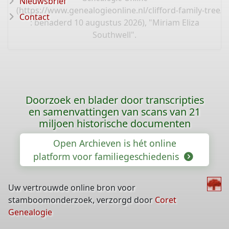
Nieuwsbrief
(
https://www.genealogieonline.nl/clifford-family-tree/
Contact
: benaderd 10 augustus 2026), "Miriam Eliza
Southwell".
Doorzoek en blader door transcripties
en samenvattingen van scans van 21
miljoen historische documenten
Open Archieven is hét online
platform voor familiegeschiedenis
Uw vertrouwde online bron voor
stamboomonderzoek, verzorgd door
Coret
Genealogie