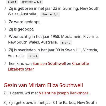
Bron 1
Bronnen 2, 3, 4
Zij is geboren in het jaar 22
in
Gunning, New South
Wales, Australia.
.
Bronnen 3, 4
Ze werd gedoopt.
Zij is gedoopt.
Woonachtig in het jaar 1958:
Moulamein, Riverina,
New South Wales, Australia
.
Bron 2
Zij is overleden in het jaar 09
in Swan Hill, Victoria,
Australia.
Bron 4
Een kind van
Samson Southwell
en
Charlotte
Elizabeth Starr
Gezin van Miriam Eliza Southwell
Zij is getrouwd met
Valentine Joseph Rankmore
.
Zij zijn getrouwd in het jaar 01 te Parkes, New South