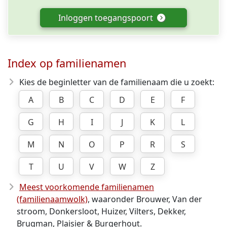
Inloggen toegangspoort
Index op familienamen
Kies de beginletter van de familienaam die u zoekt:
A
B
C
D
E
F
G
H
I
J
K
L
M
N
O
P
R
S
T
U
V
W
Z
Meest voorkomende familienamen
(familienaamwolk)
, waaronder Brouwer, Van der
stroom, Donkersloot, Huizer, Vilters, Dekker,
Brugman, Plaisier & Burgerhout.