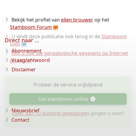
Bekijk het profiel van
ellen brouwer
op het
Stamboom Forum
U vindt deze publicatie ook terug in de
Stamboom
Direct naar ...
Gids
Abonnement
Wilt u ook uw genealogische gegevens op Internet
Vraag/antwoord
plaatsen?
Disclaimer
Probeer de service vrijblijvend
Uw stamboom online
Nieuwsbrief
meer dan 10 duizend genealogen
gingen u voor!
Contact