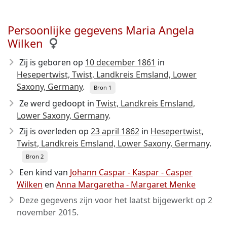
Persoonlijke gegevens Maria Angela
Wilken
Zij is geboren op
10 december 1861
in
Hesepertwist, Twist, Landkreis Emsland, Lower
Saxony, Germany
.
Bron 1
Ze werd gedoopt in
Twist, Landkreis Emsland,
Lower Saxony, Germany
.
Zij is overleden op
23 april 1862
in
Hesepertwist,
Twist, Landkreis Emsland, Lower Saxony, Germany
.
Bron 2
Een kind van
Johann Caspar - Kaspar - Casper
Wilken
en
Anna Margaretha - Margaret Menke
Deze gegevens zijn voor het laatst bijgewerkt op
2
november 2015
.