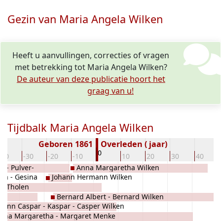
Gezin van Maria Angela Wilken
Heeft u aanvullingen, correcties of vragen
met betrekking tot Maria Angela Wilken?
De auteur van deze publicatie hoort het
graag van u!
Tijdbalk Maria Angela Wilken
Geboren 1861
Overleden ( jaar)
0
-40
-30
-20
-10
10
20
30
40
t - Pulver-
Anna Margaretha Wilken
na - Gesina
Johann Hermann Wilken
na Tholen
e
Bernard Albert - Bernard Wilken
hann Caspar - Kaspar - Casper Wilken
nna Margaretha - Margaret Menke