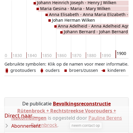
Johann Heinrich Joseph - Henry J Wilken
Maria Gesina - Maria - Mary Wilken
Anna Elisabeth - Anna Maria Elizabeth -
Johan Herman Wilken
Ann Eliza - Elisa Wilken
Anna Adelheid - Anna Adelheid Agnes
Johann Bernard - Johan Bernard W
Anna Agnes - Anna Adeline Wilken
1900
820
1830
1840
1850
1860
1870
1880
1890
Gebruikte symbolen:
Klik op de namen voor meer informatie.
grootouders
ouders
broers/zussen
kinderen
De publicatie
Bevolkingsreconstructie
Rütenbrock + Rechtstreekse Voorouders +
Direct naar ...
Nakomelingen
is opgesteld door
Pauline Berens
Rutenbrock
.
Abonnement
neem contact op