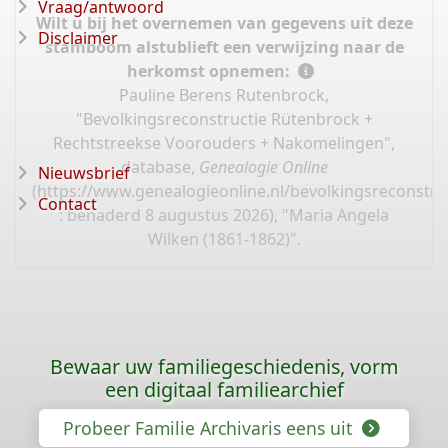
Vraag/antwoord
Wilt u bij het overnemen van gegevens uit deze
Disclaimer
stamboom alstublieft een verwijzing naar de
herkomst opnemen:
Pauline Berens Rutenbrock,
"Bevolkingsreconstructie Rütenbrock +
Rechtstreekse Voorouders + Nakomelingen",
database,
Genealogie Online
Nieuwsbrief
(
https://www.genealogieonline.nl/bevolkingsreconstru
Contact
: benaderd 8 augustus 2026), "Maria Angela
Wilken (1861-1862)".
Bewaar uw familiegeschiedenis, vorm
een digitaal familiearchief
Probeer Familie Archivaris eens uit