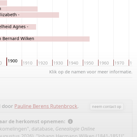
n
lizabeth -
lheid Agnes -
 Wilken
n Bernard Wilken
1900
0
1910
1920
1930
1940
1950
1960
1970
198
Klik op de namen voor meer informatie.
d door
Pauline Berens Rutenbrock
.
neem contact op
 naar de herkomst opnemen:
akomelingen", database,
Genealogie Online
augustus 2026), "Johann Hermann Wilken (1841-1851)".