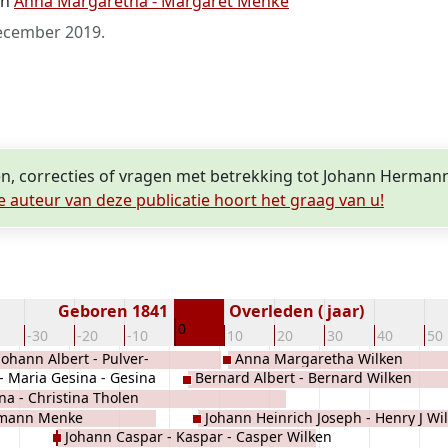
en
Anna Margaretha - Margaret Menke
ecember 2019
.
en, correcties of vragen met betrekking tot Johann Herman
e auteur van deze publicatie hoort het graag van u!
Geboren 1841
Overleden ( jaar)
0
-30
-20
-10
10
20
30
40
50
Johann Albert - Pulver-
Anna Margaretha Wilken
- Maria Gesina - Gesina
Bernard Albert - Bernard Wilken
na - Christina Tholen
rmann Menke
Johann Heinrich Joseph - Henry J Wi
Johann Caspar - Kaspar - Casper Wilken