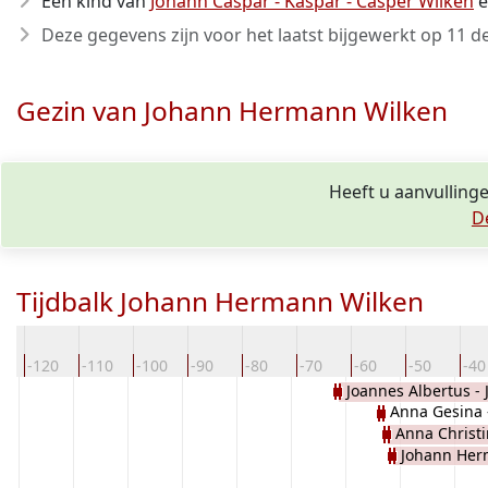
Een kind van
Johann Caspar - Kaspar - Casper Wilken
Deze gegevens zijn voor het laatst bijgewerkt op
11 d
Gezin van Johann Hermann Wilken
Heeft u aanvulling
D
Tijdbalk Johann Hermann Wilken
0
-120
-110
-100
-90
-80
-70
-60
-50
-40
Joannes Albertus - 
Anna Gesina 
Albert - Albert Wilken
Anna Christi
Schepers
Johann He