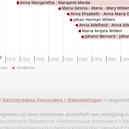
Anna Margaretha - Margaret Menke
Maria Gesina - Maria - Mary Wilke
Anna Elisabeth - Anna Maria E
Johan Herman Wilken
Ann Eliza - Elisa Wilken
Anna Adelheid - Anna Ade
Maria Angela Wilken
Anna Agnes - Anna Adeline
Johann Bernard - Joha
0
1810
1820
1830
1840
1850
1860
1870
1880
189
ussen
kinderen
 + Rechtstreekse Voorouders + Nakomelingen
is opgestel
gegevens uit deze stamboom alstublieft een verwijzing
reconstructie Rütenbrock + Rechtstreekse Voorouders + N
uctie-ortsfamilienbuch-rutenbrock/I6016.php
: benaderd 7 