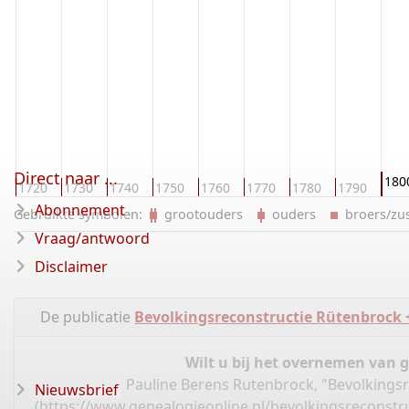
Direct naar ...
180
0
1720
1730
1740
1750
1760
1770
1780
1790
Abonnement
Gebruikte symbolen:
grootouders
ouders
broers/z
Vraag/antwoord
Disclaimer
De publicatie
Bevolkingsreconstructie Rütenbrock
Wilt u bij het overnemen van 
Pauline Berens Rutenbrock, "Bevolkings
Nieuwsbrief
(
https://www.genealogieonline.nl/bevolkingsreconstr