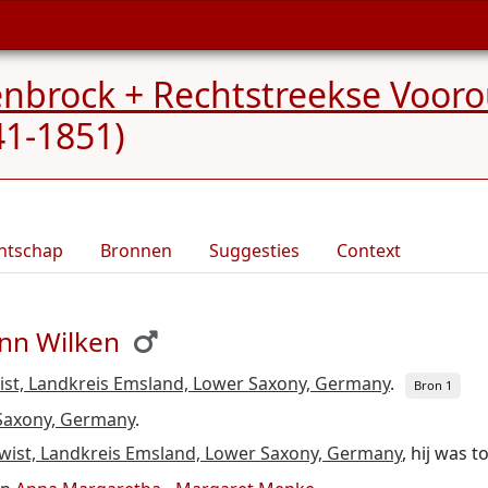
enbrock + Rechtstreekse Voo
1-1851)
ntschap
Bronnen
Suggesties
Context
nn Wilken
ist, Landkreis Emsland, Lower Saxony, Germany
.
Bron 1
 Saxony, Germany
.
Twist, Landkreis Emsland, Lower Saxony, Germany
, hij was t