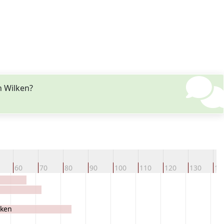
n Wilken?
60
70
80
90
100
110
120
130
14
lken