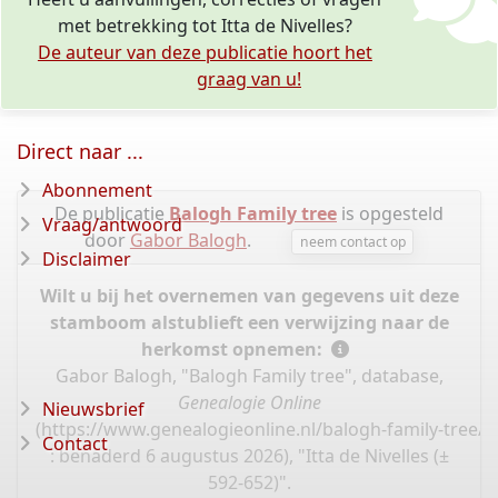
met betrekking tot Itta de Nivelles?
De auteur van deze publicatie hoort het
graag van u!
Direct naar ...
Abonnement
De publicatie
Balogh Family tree
is opgesteld
Vraag/antwoord
door
Gabor Balogh
.
neem contact op
Disclaimer
Wilt u bij het overnemen van gegevens uit deze
stamboom alstublieft een verwijzing naar de
herkomst opnemen:
Gabor Balogh, "Balogh Family tree", database,
Genealogie Online
Nieuwsbrief
(
https://www.genealogieonline.nl/balogh-family-tree/I
Contact
: benaderd 6 augustus 2026), "Itta de Nivelles (±
592-652)".