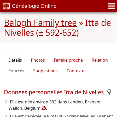
Généalogie Online
Balogh Family tree
»
Itta de
Nivelles (± 592-652)
Détails
Photos
Famille proche
Relation
Sources
Suggestions
Contexte
Données personnelles Itta de Nivelles
Elle est née environ 592
dans Landen, Brabant
Wallon, Belgium
.
Elle est décédée le 8 mai 0652
dans
Nivelles, Brabant