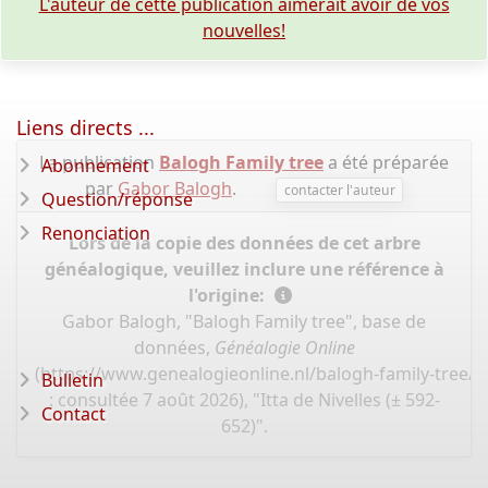
L'auteur de cette publication aimerait avoir de vos
nouvelles!
Liens directs ...
La publication
Balogh Family tree
a été préparée
Abonnement
par
Gabor Balogh
.
contacter l'auteur
Question/réponse
Renonciation
Lors de la copie des données de cet arbre
généalogique, veuillez inclure une référence à
l'origine:
Gabor Balogh, "Balogh Family tree", base de
données,
Généalogie Online
(
https://www.genealogieonline.nl/balogh-family-tree/I
Bulletin
: consultée 7 août 2026), "Itta de Nivelles (± 592-
Contact
652)".