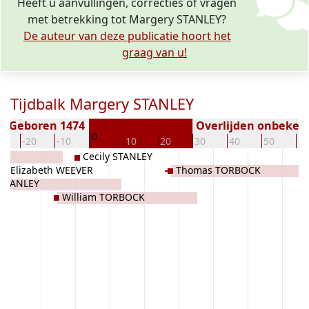
Heeft u aanvullingen, correcties of vragen
met betrekking tot Margery STANLEY?
De auteur van deze publicatie hoort het
graag van u!
Tijdbalk Margery STANLEY
Geboren 1474
Overlijden onbeken
0
0
-20
-10
10
20
30
40
50
60
Cecily STANLEY
Elizabeth WEEVER
Thomas TORBOCK
 STANLEY
William TORBOCK