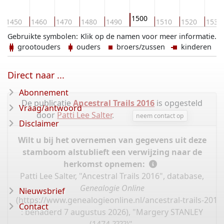
1500
1450
1460
1470
1480
1490
1510
1520
1530
Gebruikte symbolen:
Klik op de namen voor meer informatie.
grootouders
ouders
broers/zussen
kinderen
Direct naar ...
Abonnement
De publicatie
Ancestral Trails 2016
is opgesteld
Vraag/antwoord
door
Patti Lee Salter
.
neem contact op
Disclaimer
Wilt u bij het overnemen van gegevens uit deze
stamboom alstublieft een verwijzing naar de
herkomst opnemen:
Patti Lee Salter, "Ancestral Trails 2016", database,
Genealogie Online
Nieuwsbrief
(
https://www.genealogieonline.nl/ancestral-trails-201
Contact
: benaderd 7 augustus 2026), "Margery STANLEY