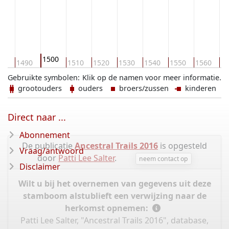
1500
80
1490
1510
1520
1530
1540
1550
1560
15
Gebruikte symbolen:
Klik op de namen voor meer informatie.
grootouders
ouders
broers/zussen
kinderen
Direct naar ...
Abonnement
De publicatie
Ancestral Trails 2016
is opgesteld
Vraag/antwoord
door
Patti Lee Salter
.
neem contact op
Disclaimer
Wilt u bij het overnemen van gegevens uit deze
stamboom alstublieft een verwijzing naar de
herkomst opnemen:
Patti Lee Salter, "Ancestral Trails 2016", database,