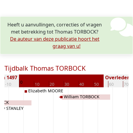
Heeft u aanvullingen, correcties of vragen
met betrekking tot Thomas TORBOCK?
De auteur van deze publicatie hoort het
graag van u!
Tijdbalk Thomas TORBOCK
en 1497
Overleden (
0
-10
10
20
30
40
50
60
70
Elizabeth MOORE
William TORBOCK
BOCK
ry STANLEY