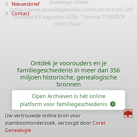
Genealogie Online
Nieuwsbrief
(
https://www.genealogieonline.nl/ancestral-trails-201
Contact
: benaderd 8 augustus 2026), "Thomas TORBOCK
(1497-1554)".
Ontdek je voorouders en je
familiegeschiedenis in meer dan 356
miljoen historische, genealogische
bronnen
Open Archieven is hét online
platform voor familiegeschiedenis
Uw vertrouwde online bron voor
stamboomonderzoek, verzorgd door
Coret
Genealogie