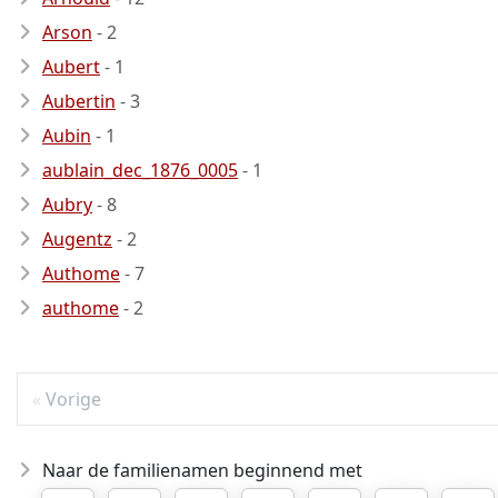
Arson
- 2
Aubert
- 1
Aubertin
- 3
Aubin
- 1
aublain_dec_1876_0005
- 1
Aubry
- 8
Augentz
- 2
Authome
- 7
authome
- 2
Vorige
Naar de familienamen beginnend met