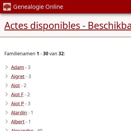
Genealogie Online
Actes disponibles - Beschikb
Familienamen
1
-
30
van
32
:
Adam
- 3
Aigret
- 3
Aiot
- 2
Aiot F
- 2
Aiot P
- 3
Alardin
- 1
Albert
- 1
Alexandre
- 40