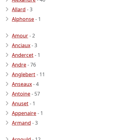
Allard
- 3
Alphonse
- 1
Amour
- 2
Anciaux
- 3
Andercet
- 1
Andre
- 76
Anglebert
- 11
Anseaux
- 4
Antoine
- 57
Anuset
- 1
Appenaire
- 1
Armand
- 3
Arnould
- 12