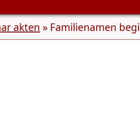
aar akten
» Familienamen beg