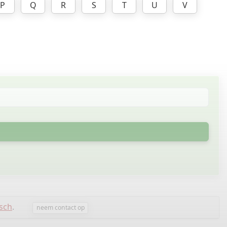
P
Q
R
S
T
U
V
rsch
.
neem contact op