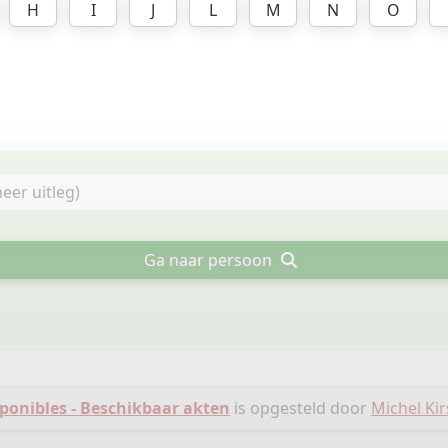
H
I
J
L
M
N
O
Ga naar persoon
sponibles - Beschikbaar akten
is opgesteld door
Michel Ki