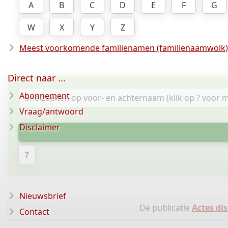
A
B
C
D
E
F
G
W
X
Y
Z
Meest voorkomende familienamen (familienaamwolk)
Direct naar ...
Abonnement
Vraag/antwoord
Disclaimer
?
Nieuwsbrief
De publicatie
Actes di
Contact