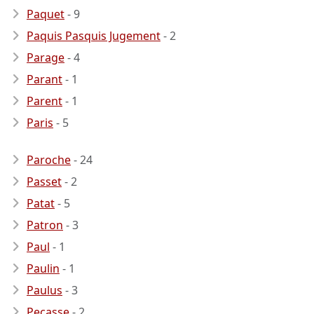
Paquet
- 9
Paquis Pasquis Jugement
- 2
Parage
- 4
Parant
- 1
Parent
- 1
Paris
- 5
Paroche
- 24
Passet
- 2
Patat
- 5
Patron
- 3
Paul
- 1
Paulin
- 1
Paulus
- 3
Pecasse
- 2