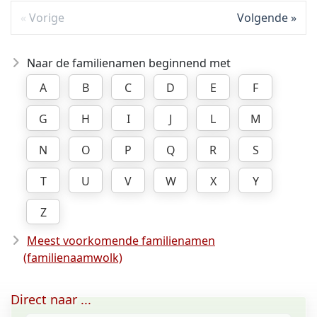
Vorige
Volgende
Naar de familienamen beginnend met
A
B
C
D
E
F
G
H
I
J
L
M
N
O
P
Q
R
S
T
U
V
W
X
Y
Z
Meest voorkomende familienamen
(familienaamwolk)
Direct naar ...