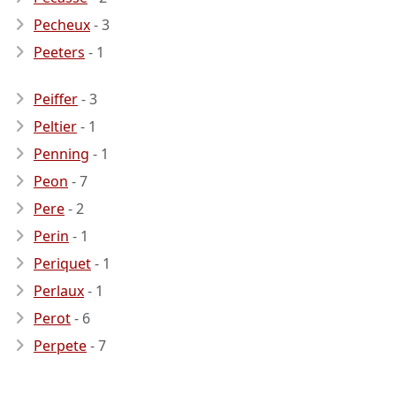
Pecheux
- 3
Peeters
- 1
Peiffer
- 3
Peltier
- 1
Penning
- 1
Peon
- 7
Pere
- 2
Perin
- 1
Periquet
- 1
Perlaux
- 1
Perot
- 6
Perpete
- 7