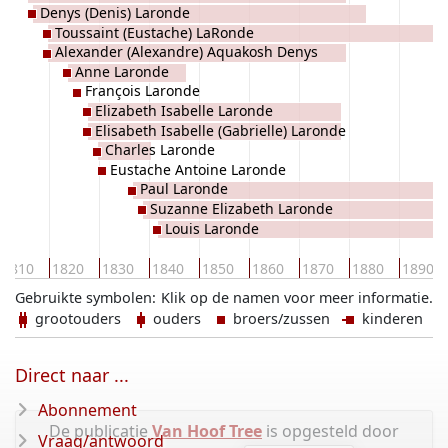
Denys (Denis) Laronde
Toussaint (Eustache) LaRonde
Alexander (Alexandre) Aquakosh Denys
Anne Laronde
DeLaRonde, Laronde
François Laronde
Elizabeth Isabelle Laronde
Elisabeth Isabelle (Gabrielle) Laronde
Charles Laronde
Eustache Antoine Laronde
Paul Laronde
Suzanne Elizabeth Laronde
Louis Laronde
1810
1820
1830
1840
1850
1860
1870
1880
1890
Gebruikte symbolen:
Klik op de namen voor meer informatie.
grootouders
ouders
broers/zussen
kinderen
Direct naar ...
Abonnement
De publicatie
Van Hoof Tree
is opgesteld door
Vraag/antwoord