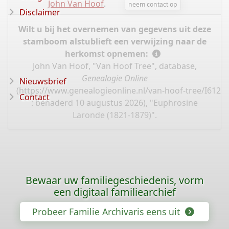
John Van Hoof
.
neem contact op
Disclaimer
Wilt u bij het overnemen van gegevens uit deze
stamboom alstublieft een verwijzing naar de
herkomst opnemen:
John Van Hoof, "Van Hoof Tree", database,
Genealogie Online
Nieuwsbrief
(
https://www.genealogieonline.nl/van-hoof-tree/I6122
Contact
: benaderd 10 augustus 2026), "Euphrosine
Laronde (1821-1879)".
Bewaar uw familiegeschiedenis, vorm
een digitaal familiearchief
Probeer Familie Archivaris eens uit