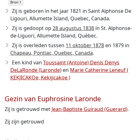
Bron 1
Zij is geboren in het jaar 1821
in Saint Alphonse De
Ligouri, Allumette Island, Quebec, Canada.
Zij is gedoopt op
28 augustus 1838
in St. Alphonse-
de-Liguori, Allumette Island, Québec.
Zij is overleden tussen
11 oktober 1878
en 1879
in
Chapeau, Pontiac, Quebec, Canada
.
Een kind van
Toussaint (Antoine) Denis Denys
DeLaRonde (Laronde)
en
Marie Catherine Leneuf (
KEKJICAKOe, Kekijicakoe )
Gezin van Euphrosine Laronde
Zij is getrouwd met
Jean-Baptiste Guiraud (Guerard)
.
Zij zijn getrouwd