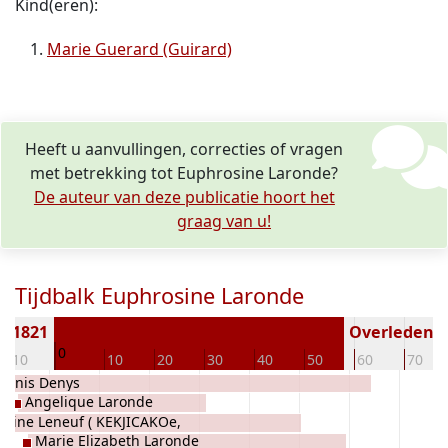
Kind(eren):
Marie Guerard (Guirard)
Heeft u aanvullingen, correcties of vragen
met betrekking tot Euphrosine Laronde?
De auteur van deze publicatie hoort het
graag van u!
Tijdbalk Euphrosine Laronde
n 1821
Overleden ( 
0
-10
10
20
30
40
50
60
70
 Denis Denys
Angelique Laronde
erine Leneuf ( KEKJICAKOe,
Marie Elizabeth Laronde