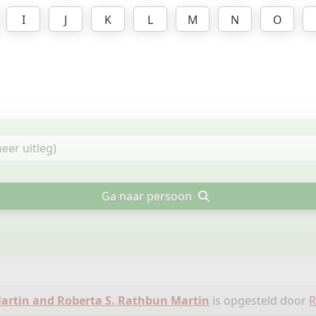
I
J
K
L
M
N
O
Ga naar persoon
 Martin and Roberta S. Rathbun Martin
is opgesteld door
R