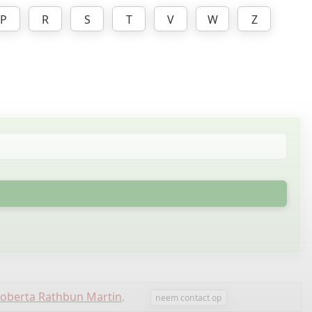
P
R
S
T
V
W
Z
oberta Rathbun Martin
.
neem contact op