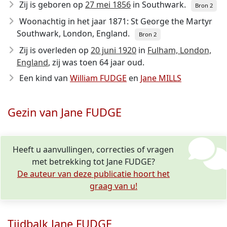
Zij is geboren op
27 mei 1856
in Southwark.
Bron 2
Woonachtig in het jaar 1871: St George the Martyr
Southwark, London, England.
Bron 2
Zij is overleden op
20 juni 1920
in
Fulham, London,
England
, zij was toen 64 jaar oud.
Een kind van
William FUDGE
en
Jane MILLS
Gezin van Jane FUDGE
Heeft u aanvullingen, correcties of vragen
met betrekking tot Jane FUDGE?
De auteur van deze publicatie hoort het
graag van u!
Tijdbalk Jane FUDGE