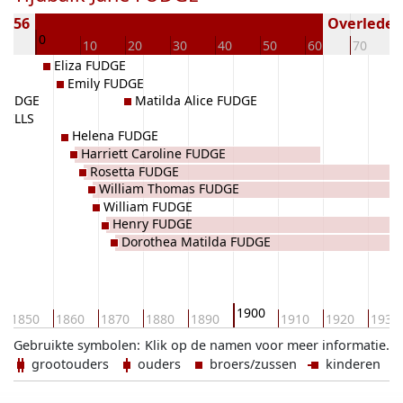
1856
Overleden 
0
10
10
20
30
40
50
60
70
Eliza FUDGE
Emily FUDGE
 FUDGE
Matilda Alice FUDGE
 MILLS
Helena FUDGE
Harriett Caroline FUDGE
Rosetta FUDGE
William Thomas FUDGE
William FUDGE
Henry FUDGE
Dorothea Matilda FUDGE
1900
1850
1860
1870
1880
1890
1910
1920
1930
Gebruikte symbolen:
Klik op de namen voor meer informatie.
grootouders
ouders
broers/zussen
kinderen