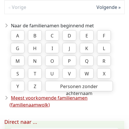
Vorige
Volgende
Naar de familienamen beginnend met
A
B
C
D
E
F
G
H
I
J
K
L
M
N
O
P
Q
R
S
T
U
V
W
X
Y
Z
Personen zonder
achternaam
Meest voorkomende familienamen
(familienaamwolk)
Direct naar ...