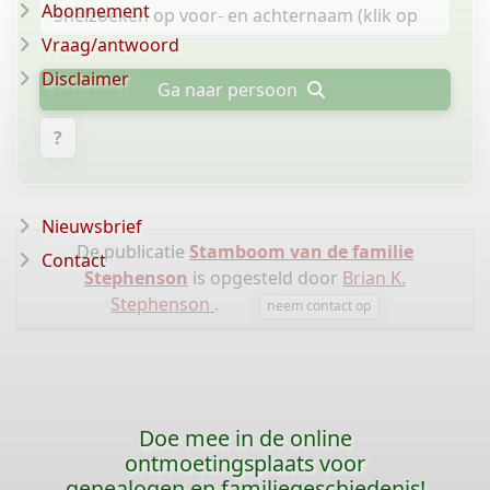
Abonnement
Vraag/antwoord
Disclaimer
Ga naar persoon
?
Nieuwsbrief
De publicatie
Stamboom van de familie
Contact
Stephenson
is opgesteld door
Brian K.
Stephenson
.
neem contact op
Doe mee in de online
ontmoetingsplaats voor
genealogen en familiegeschiedenis!