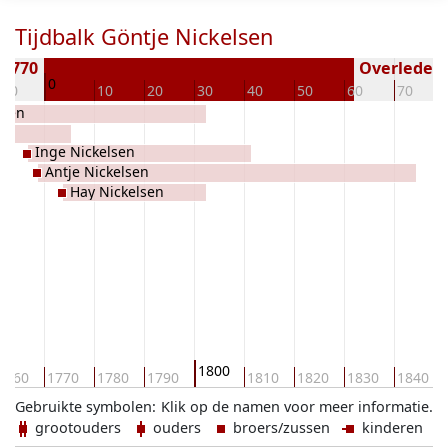
Tijdbalk Göntje Nickelsen
 1770
Overleden (
0
-10
10
20
30
40
50
60
70
ayen
Inge Nickelsen
Antje Nickelsen
Hay Nickelsen
1800
1760
1770
1780
1790
1810
1820
1830
1840
Gebruikte symbolen:
Klik op de namen voor meer informatie.
grootouders
ouders
broers/zussen
kinderen