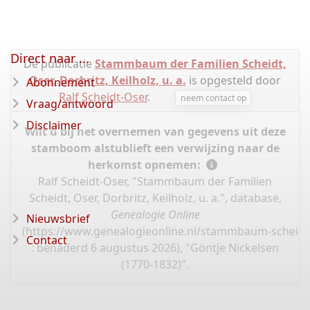
Direct naar ...
De publicatie
Stammbaum der Familien Scheidt,
Oser, Dorbritz, Keilholz, u. a.
is opgesteld door
Abonnement
Ralf Scheidt-Oser
.
neem contact op
Vraag/antwoord
Disclaimer
Wilt u bij het overnemen van gegevens uit deze
stamboom alstublieft een verwijzing naar de
herkomst opnemen:
Ralf Scheidt-Oser, "Stammbaum der Familien
Scheidt, Oser, Dorbritz, Keilholz, u. a.", database,
Genealogie Online
Nieuwsbrief
(
https://www.genealogieonline.nl/stammbaum-scheidt
Contact
: benaderd 6 augustus 2026), "Göntje Nickelsen
(1770-1832)".