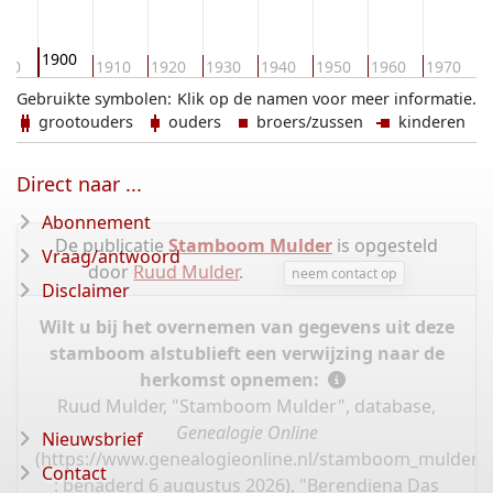
1900
890
1910
1920
1930
1940
1950
1960
1970
1
Gebruikte symbolen:
Klik op de namen voor meer informatie.
grootouders
ouders
broers/zussen
kinderen
Direct naar ...
Abonnement
De publicatie
Stamboom Mulder
is opgesteld
Vraag/antwoord
door
Ruud Mulder
.
neem contact op
Disclaimer
Wilt u bij het overnemen van gegevens uit deze
stamboom alstublieft een verwijzing naar de
herkomst opnemen:
Ruud Mulder, "Stamboom Mulder", database,
Genealogie Online
Nieuwsbrief
(
https://www.genealogieonline.nl/stamboom_mulder/
Contact
: benaderd 6 augustus 2026), "Berendiena Das