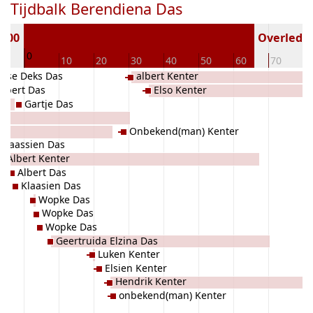
Tijdbalk Berendiena Das
1900
Overleden 
0
10
10
20
30
40
50
60
70
8
etse Deks Das
albert Kenter
Albert Das
Elso Kenter
Gartje Das
Onbekend(man) Kenter
Klaassien Das
Albert Kenter
Albert Das
Klaasien Das
Wopke Das
Wopke Das
Wopke Das
Geertruida Elzina Das
Luken Kenter
Elsien Kenter
Hendrik Kenter
onbekend(man) Kenter