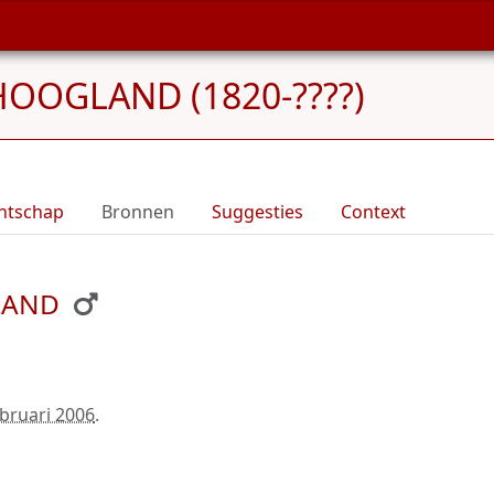
HOOGLAND (1820-????)
ntschap
Bronnen
Suggesties
Context
GLAND
ebruari 2006
.