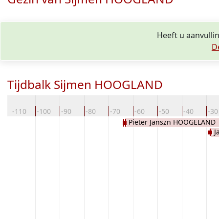
Heeft u aanvull
D
Tijdbalk Sijmen HOOGLAND
0
-110
-100
-90
-80
-70
-60
-50
-40
-30
Pieter Janszn HOOGELAND
J