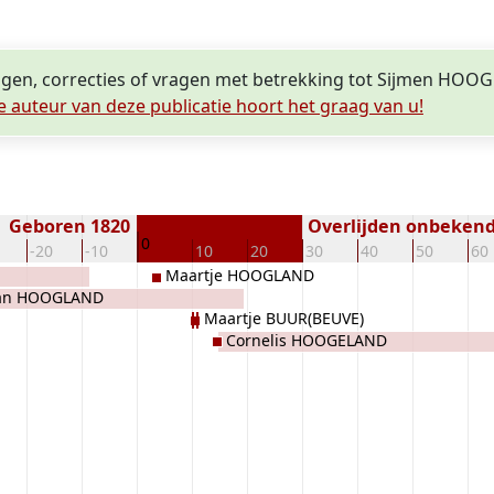
ingen, correcties of vragen met betrekking tot Sijmen HOO
e auteur van deze publicatie hoort het graag van u!
Geboren 1820
Overlijden onbeken
0
-20
-10
10
20
30
40
50
60
Maartje HOOGLAND
an HOOGLAND
Maartje BUUR(BEUVE)
Cornelis HOOGELAND