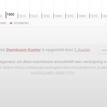
1800
90
1810
1820
1830
1840
1850
1860
1870
18
ussen
kinderen
atie
Stamboom Kueter
is opgesteld door
F. Kueter
.
nee
gegevens uit deze stamboom alstublieft een verwijzing
e Online
(
https://www.genealogieonline.nl/stamboom_kuete
HOOGLAND (1820-????)".