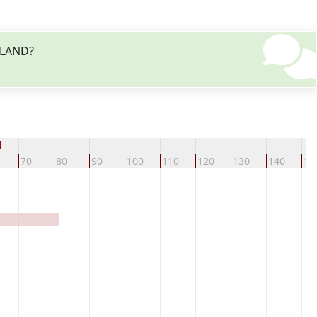
GLAND?
d
70
80
90
100
110
120
130
140
15