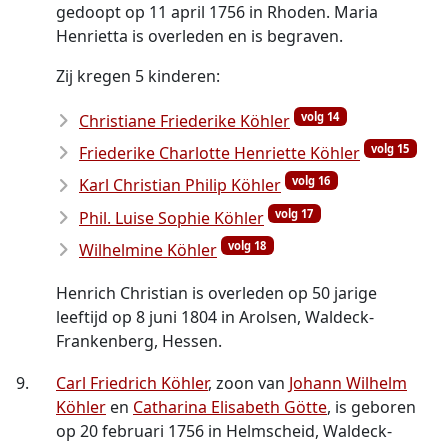
gedoopt op 11 april 1756 in Rhoden. Maria
Henrietta is overleden en is begraven.
Zij kregen 5 kinderen:
volg 14
Christiane Friederike Köhler
volg 15
Friederike Charlotte Henriette Köhler
volg 16
Karl Christian Philip Köhler
volg 17
Phil. Luise Sophie Köhler
volg 18
Wilhelmine Köhler
Henrich Christian is overleden op 50 jarige
leeftijd op 8 juni 1804 in Arolsen, Waldeck-
Frankenberg, Hessen.
9.
Carl Friedrich Köhler
, zoon van
Johann Wilhelm
Köhler
en
Catharina Elisabeth Götte
, is geboren
op 20 februari 1756 in Helmscheid, Waldeck-