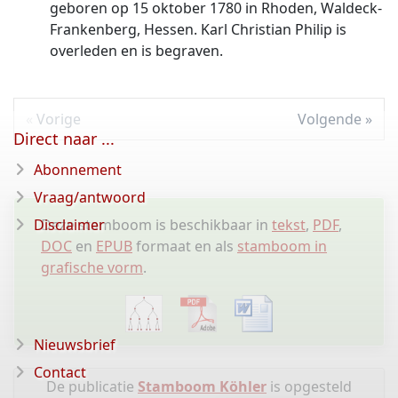
geboren op 15 oktober 1780 in Rhoden, Waldeck-
Frankenberg, Hessen. Karl Christian Philip is
overleden en is begraven.
Vorige
Volgende
Direct naar ...
Abonnement
Vraag/antwoord
Disclaimer
Deze stamboom is beschikbaar in
tekst
,
PDF
,
DOC
en
EPUB
formaat en als
stamboom in
grafische vorm
.
Nieuwsbrief
Contact
De publicatie
Stamboom Köhler
is opgesteld