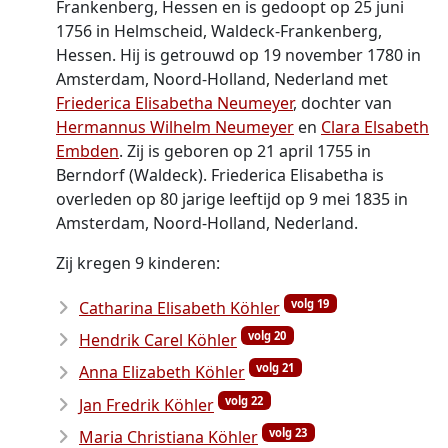
Frankenberg, Hessen en is gedoopt op 25 juni
1756 in Helmscheid, Waldeck-Frankenberg,
Hessen. Hij is getrouwd op 19 november 1780 in
Amsterdam, Noord-Holland, Nederland met
Friederica Elisabetha Neumeyer
, dochter van
Hermannus Wilhelm Neumeyer
en
Clara Elsabeth
Embden
. Zij is geboren op 21 april 1755 in
Berndorf (Waldeck). Friederica Elisabetha is
overleden op 80 jarige leeftijd op 9 mei 1835 in
Amsterdam, Noord-Holland, Nederland.
Zij kregen 9 kinderen:
volg 19
Catharina Elisabeth Köhler
volg 20
Hendrik Carel Köhler
volg 21
Anna Elizabeth Köhler
volg 22
Jan Fredrik Köhler
volg 23
Maria Christiana Köhler