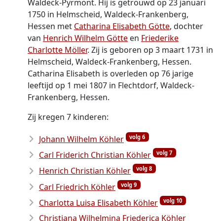
Waldeck-Pyrmont. Hij is getrouwd op 23 januari
1750 in Helmscheid, Waldeck-Frankenberg,
Hessen met
Catharina Elisabeth Götte
, dochter
van
Henrich Wilhelm Götte
en
Friederike
Charlotte Möller
. Zij is geboren op 3 maart 1731 in
Helmscheid, Waldeck-Frankenberg, Hessen.
Catharina Elisabeth is overleden op 76 jarige
leeftijd op 1 mei 1807 in Flechtdorf, Waldeck-
Frankenberg, Hessen.
Zij kregen 7 kinderen:
volg 6
Johann Wilhelm Köhler
volg 7
Carl Friderich Christian Köhler
volg 8
Henrich Christian Köhler
volg 9
Carl Friedrich Köhler
volg 10
Charlotta Luisa Elisabeth Köhler
Christiana Wilhelmina Friederica Köhler