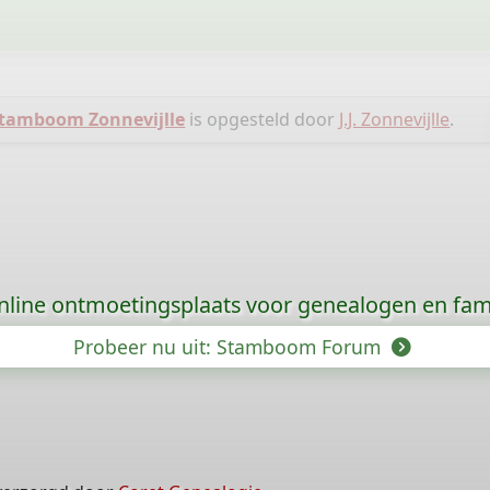
tamboom Zonnevijlle
is opgesteld door
J.J. Zonnevijlle
.
nline ontmoetingsplaats voor genealogen en fami
Probeer nu uit: Stamboom Forum