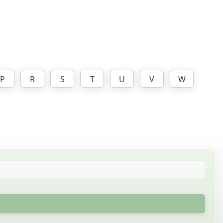
P
R
S
T
U
V
W