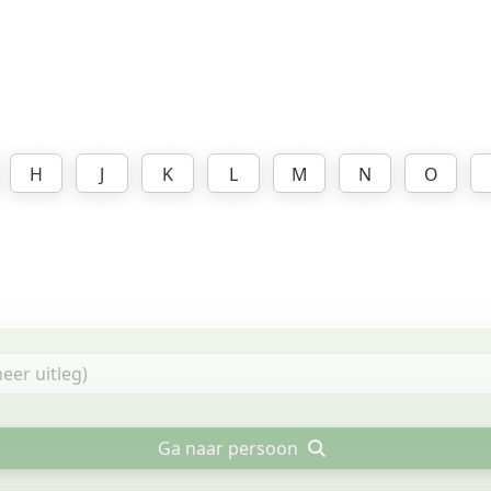
H
J
K
L
M
N
O
Ga naar persoon