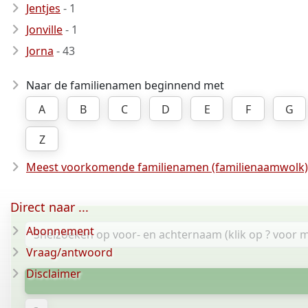
Jentjes
- 1
Jonville
- 1
Jorna
- 43
Naar de familienamen beginnend met
A
B
C
D
E
F
G
Z
Meest voorkomende familienamen (familienaamwolk)
Direct naar ...
Abonnement
Vraag/antwoord
Disclaimer