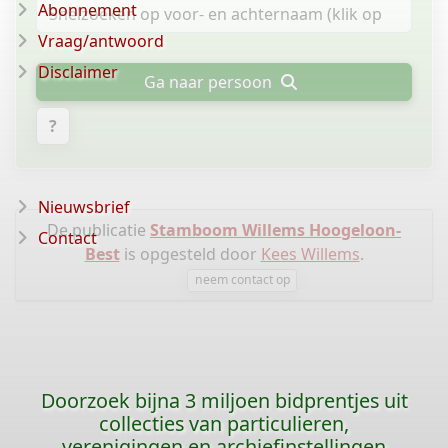
Abonnement
Vraag/antwoord
Disclaimer
Ga naar persoon
?
Nieuwsbrief
De publicatie
Stamboom Willems Hoogeloon-
Contact
Best
is opgesteld door
Kees Willems
.
neem contact op
Doorzoek bijna 3 miljoen bidprentjes uit
collecties van particulieren,
verenigingen en archiefinstellingen