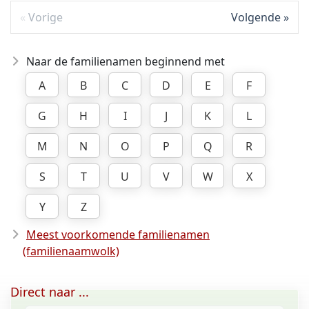
Vorige
Volgende
Naar de familienamen beginnend met
A
B
C
D
E
F
G
H
I
J
K
L
M
N
O
P
Q
R
S
T
U
V
W
X
Y
Z
Meest voorkomende familienamen
(familienaamwolk)
Direct naar ...