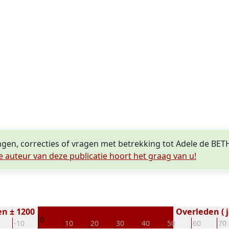
ingen, correcties of vragen met betrekking tot Adele de BE
e auteur van deze publicatie hoort het graag van u!
n ± 1200
Overleden ( j
0
-10
10
20
30
40
50
60
70