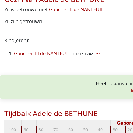
Zij is getrouwd met
Gaucher II de NANTEUIL
.
Zij zijn getrouwd
Kind(eren):
Gaucher III de NANTEUIL
± 1215-1242
Heeft u aanvull
D
Tijdbalk Adele de BETHUNE
Gebore
0
-100
-90
-80
-70
-60
-50
-40
-30
-20