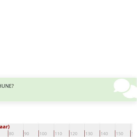
THUNE?
aar)
80
90
100
110
120
130
140
150
16