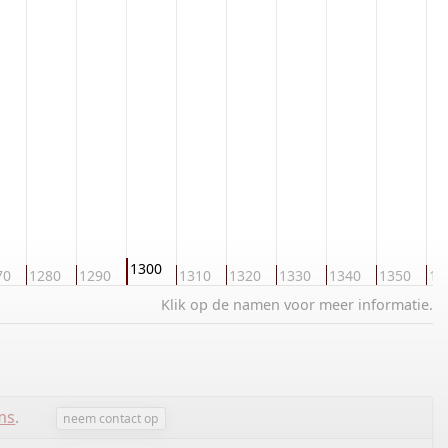
1300
70
1280
1290
1310
1320
1330
1340
1350
13
Klik op de namen voor meer informatie.
ms
.
neem contact op