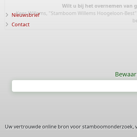
Wilt u bij het overnemen van 
Kees Willems, "Stamboom Willems Hoogeloon-Best"
Nieuwsbrief
b
Contact
Bewaar 
Uw vertrouwde online bron voor stamboomonderzoek, 