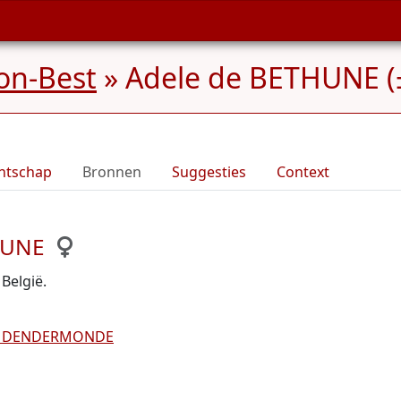
on-Best
»
Adele de BETHUNE (
ntschap
Bronnen
Suggesties
Context
HUNE
België.
de DENDERMONDE