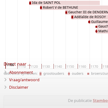
Ida de SAINT POL
Robert V de BETHUNE
Gaucher III de DENDE
Adélaîde de ROSOY
Guillaume
Gauch
Math
Direct naar ...
1100
0
1110
1120
1130
1140
1150
1160
1170
11
Abonnement
Gebruikte symbolen:
grootouders
ouders
broers/z
Vraag/antwoord
Disclaimer
De publicatie
Stambo