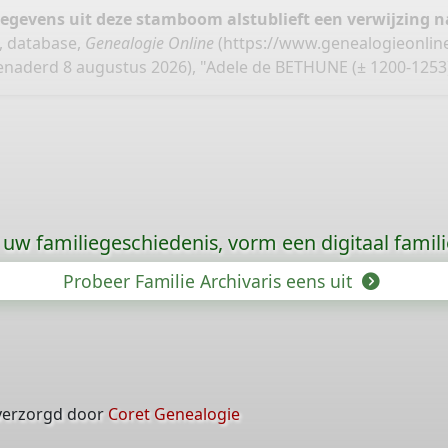
gegevens uit deze stamboom alstublieft een verwijzing
, database,
Genealogie Online
(
https://www.genealogieonlin
enaderd 8 augustus 2026), "Adele de BETHUNE (± 1200-1253)
uw familiegeschiedenis, vorm een digitaal famili
Probeer Familie Archivaris eens uit
verzorgd door
Coret Genealogie