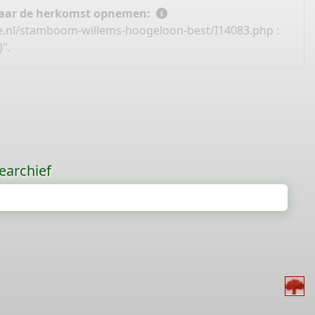
 naar de herkomst opnemen:
e.nl/stamboom-willems-hoogeloon-best/I14083.php
:
".
earchief