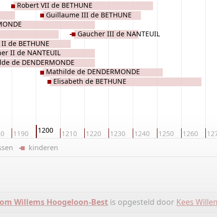
Robert VII de BETHUNE
Guillaume III de BETHUNE
RMONDE
Gaucher III de NANTEUIL
 II de BETHUNE
er II de NANTEUIL
ilde de DENDERMONDE
Mathilde de DENDERMONDE
Elisabeth de BETHUNE
1200
80
1190
1210
1220
1230
1240
1250
1260
12
ussen
kinderen
om Willems Hoogeloon-Best
is opgesteld door
Kees Wille