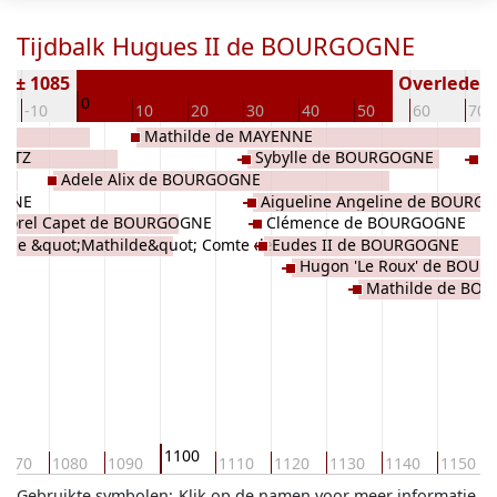
Tijdbalk Hugues II de BOURGOGNE
n ± 1085
Overleden (
0
-10
10
20
30
40
50
60
70
NE
Mathilde de MAYENNE
METZ
Sybylle de BOURGOGNE
R
Adele Alix de BOURGOGNE
OGNE
Aigueline Angeline de BOURG
 Borel Capet de BOURGOGNE
Clémence de BOURGOGNE
bille &quot;Mathilde&quot; Comte de
Eudes II de BOURGOGNE
Hugon 'Le Roux' de BOU
RGOGNE
Mathilde de BO
1100
1070
1080
1090
1110
1120
1130
1140
1150
Gebruikte symbolen:
Klik op de namen voor meer informatie.