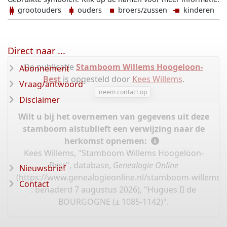
grootouders
ouders
broers/zussen
kinderen
Direct naar ...
De publicatie
Stamboom Willems Hoogeloon-
Abonnement
Best
is opgesteld door
Kees Willems
.
Vraag/antwoord
neem contact op
Disclaimer
Wilt u bij het overnemen van gegevens uit deze
stamboom alstublieft een verwijzing naar de
herkomst opnemen:
Kees Willems, "Stamboom Willems Hoogeloon-
Best", database,
Genealogie Online
Nieuwsbrief
(
https://www.genealogieonline.nl/stamboom-willems-
Contact
: benaderd 7 augustus 2026), "Hugues II de
BOURGOGNE (± 1085-1142)".