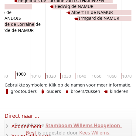
Regelindis de Lorraine van LOTHARINGEN
Hedwig de NAMUR
ine de
Albert III de NAMUR
VERMANDOIS
Irmgard de NAMUR
aïde de Lorraine de
garde de NAMUR
1000
990
1010
1020
1030
1040
1050
1060
1070
Gebruikte symbolen:
Klik op de namen voor meer informatie.
grootouders
ouders
broers/zussen
kinderen
Direct naar ...
De publicatie
Stamboom Willems Hoogeloon-
Abonnement
Best
is opgesteld door
Kees Willems
.
Vraag/antwoord