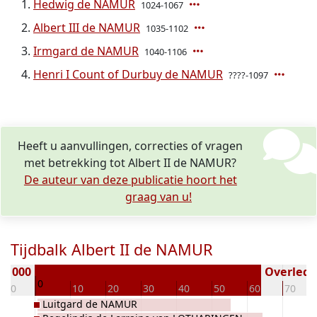
Hedwig de NAMUR
1024-1067
Albert III de NAMUR
1035-1102
Irmgard de NAMUR
1040-1106
Henri I Count of Durbuy de NAMUR
????-1097
Heeft u aanvullingen, correcties of vragen
met betrekking tot Albert II de NAMUR?
De auteur van deze publicatie hoort het
graag van u!
Tijdbalk Albert II de NAMUR
< 1000
Overleden
0
-10
10
20
30
40
50
60
70
Luitgard de NAMUR