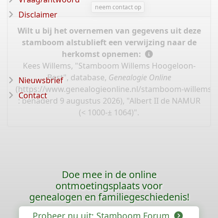
neem contact op
Disclaimer
Wilt u bij het overnemen van gegevens uit deze
stamboom alstublieft een verwijzing naar de
herkomst opnemen:
Kees Willems, "Stamboom Willems Hoogeloon-
Best", database,
Genealogie Online
Nieuwsbrief
(
https://www.genealogieonline.nl/stamboom-willems-
Contact
: benaderd 9 augustus 2026), "Albert II de NAMUR
(< 1000-± 1064)".
Doe mee in de online
ontmoetingsplaats voor
genealogen en familiegeschiedenis!
Probeer nu uit: Stamboom Forum