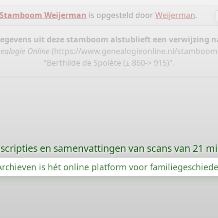
Stamboom Weijerman
is opgesteld door
Weijerman
.
gegevens uit deze stamboom alstublieft een verwijzing
ealogie Online
(
https://www.genealogieonline.nl/stamboom
"Berthilde de Spolète (± 860-> 915)".
scripties en samenvattingen van scans van 21 m
rchieven is hét online platform voor familiegeschied