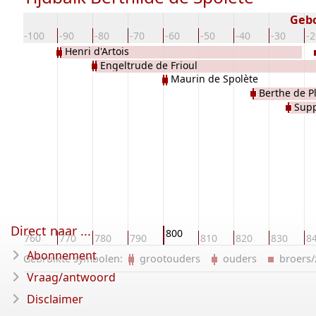
Gebo
10
-100
-90
-80
-70
-60
-50
-40
-30
-2
Henri d'Artois
Engeltrude de Frioul
Maurin de Spolète
Berthe de P
Supp
Direct naar ...
800
0
760
770
780
790
810
820
830
8
Abonnement
Gebruikte symbolen:
grootouders
ouders
broers
Vraag/antwoord
Disclaimer