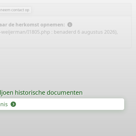
neem contact op
 naar de herkomst opnemen:
-weijerman/I1805.php
: benaderd 6 augustus 2026),
iljoen historische documenten
enis