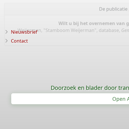
De publicatie
Wilt u bij het overnemen van 
Weijerman, "Stamboom Weijerman", database,
Gen
Nieuwsbrief
Contact
Doorzoek en blader door tran
Open A