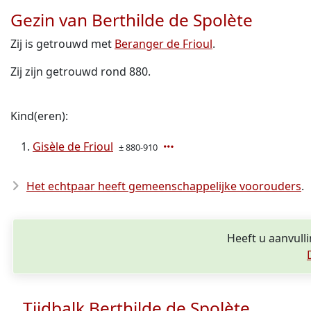
Gezin van Berthilde de Spolète
Zij is getrouwd met
Beranger de Frioul
.
Zij zijn getrouwd rond 880.
Kind(eren):
Gisèle de Frioul
± 880-910
Het echtpaar heeft gemeenschappelijke voorouders
.
Heeft u aanvull
Tijdbalk Berthilde de Spolète