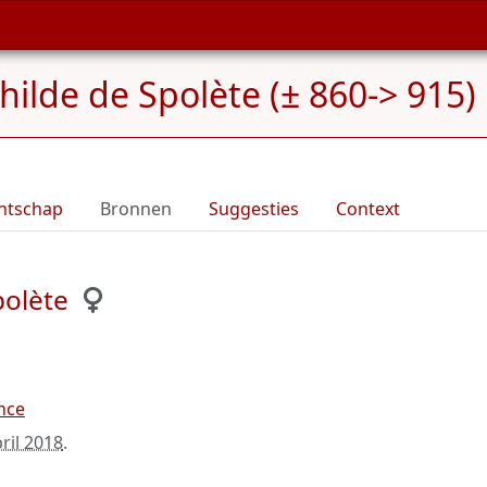
hilde de Spolète (± 860-> 915)
ntschap
Bronnen
Suggesties
Context
polète
nce
ril 2018
.