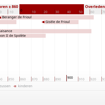
ren ± 860
Overleden 
0
0
-10
10
20
30
40
50
60
7
Beranger de Frioul
Gisèle de Frioul
laisance
on II de Spolète
900
40
850
860
870
880
890
910
920
9
/zussen
kinderen