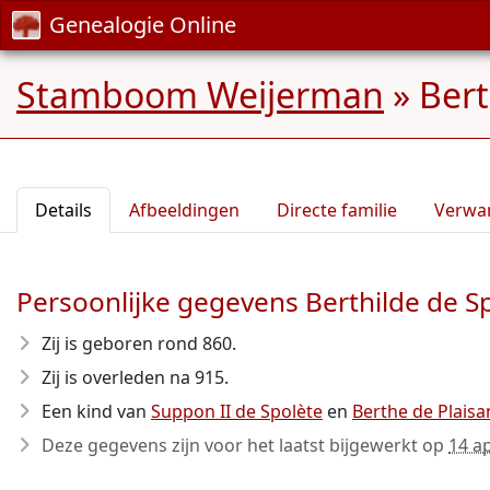
Genealogie Online
Stamboom Weijerman
»
Bert
Details
Afbeeldingen
Directe familie
Verwa
Persoonlijke gegevens Berthilde de S
Zij is geboren rond 860
.
Zij is overleden na 915
.
Een kind van
Suppon II de Spolète
en
Berthe de Plaisa
Deze gegevens zijn voor het laatst bijgewerkt op
14 ap