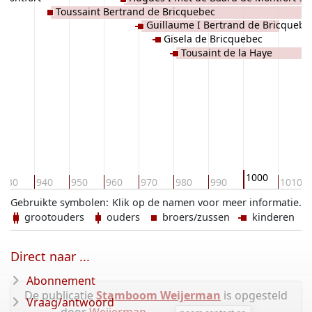
Toussaint Bertrand de Bricquebec
Risle
Guillaume I Bertrand de Bricquebe
Gisela de Bricquebec
Tousaint de la Haye
1000
930
940
950
960
970
980
990
1010
Gebruikte symbolen:
Klik op de namen voor meer informatie.
grootouders
ouders
broers/zussen
kinderen
Direct naar ...
Abonnement
De publicatie
Stamboom Weijerman
is opgesteld
Vraag/antwoord