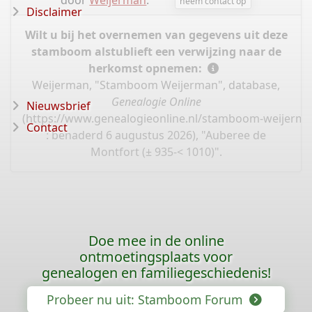
door
Weijerman
.
neem contact op
Disclaimer
Wilt u bij het overnemen van gegevens uit deze
stamboom alstublieft een verwijzing naar de
herkomst opnemen:
Weijerman, "Stamboom Weijerman", database,
Genealogie Online
Nieuwsbrief
(
https://www.genealogieonline.nl/stamboom-weijerma
Contact
: benaderd 6 augustus 2026), "Auberee de
Montfort (± 935-< 1010)".
Doe mee in de online
ontmoetingsplaats voor
genealogen en familiegeschiedenis!
Probeer nu uit: Stamboom Forum