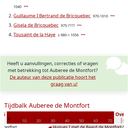
1040
Guillaume I Bertrand de Bricquebec
970-1010
Gisela de Bricquebec
975-????
Tousaint de la Haye
± 980-> 1056
Heeft u aanvullingen, correcties of vragen
met betrekking tot Auberee de Montfort?
De auteur van deze publicatie hoort het
graag van u!
Tijdbalk Auberee de Montfort
935
Overl
0
10
20
30
40
50
60
70
80
 Montfort
Hugues I met de Baard de Montfort-Su