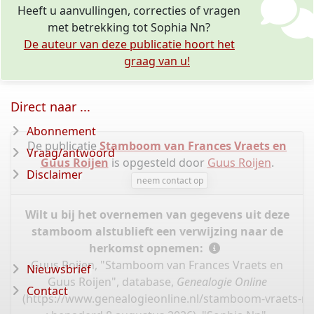
Heeft u aanvullingen, correcties of vragen
met betrekking tot Sophia Nn?
De auteur van deze publicatie hoort het
graag van u!
Direct naar ...
Abonnement
De publicatie
Stamboom van Frances Vraets en
Vraag/antwoord
Guus Roijen
is opgesteld door
Guus Roijen
.
Disclaimer
neem contact op
Wilt u bij het overnemen van gegevens uit deze
stamboom alstublieft een verwijzing naar de
herkomst opnemen:
Guus Roijen, "Stamboom van Frances Vraets en
Nieuwsbrief
Guus Roijen", database,
Genealogie Online
Contact
(
https://www.genealogieonline.nl/stamboom-vraets-ro