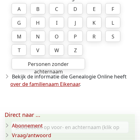
A
B
C
D
E
F
G
H
I
J
K
L
M
N
O
P
R
S
T
V
W
Z
Personen zonder
achternaam
Bekijk de informatie die Genealogie Online heeft
over de familienaam Eikenaar
.
Direct naar ...
Abonnement
Vraag/antwoord