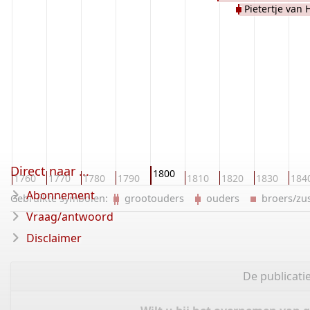
Pietertje van 
Direct naar ...
1800
0
1760
1770
1780
1790
1810
1820
1830
184
Abonnement
Gebruikte symbolen:
grootouders
ouders
broers/z
Vraag/antwoord
Disclaimer
De publicati