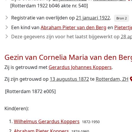
[Rotterdam 1922 b046 akte nr. 540]
Registratie van overlijden op
21 januari 1922
.
Bron 2
Een kind van
Abraham Pieter van den Berg
en
Pietert
Deze gegevens zijn voor het laatst bijgewerkt op
28 ap
Gezin van Cornelia Maria van den Ber
Zij is getrouwd met
Gerardus Johannes Koppers
.
Zij zijn getrouwd op
13 augustus 1872
te
Rotterdam, ZH
[Rotterdam 1872 e005]
Kind(eren):
Wilhelmus Gerardus Koppers
1872-1950
Abraham Pieter Koppers
1874-1960