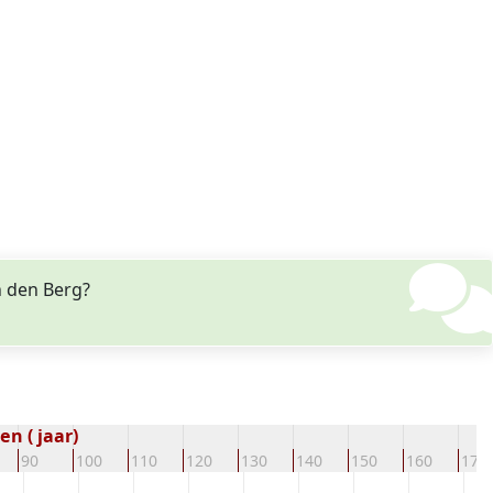
n den Berg?
n ( jaar)
90
100
110
120
130
140
150
160
170