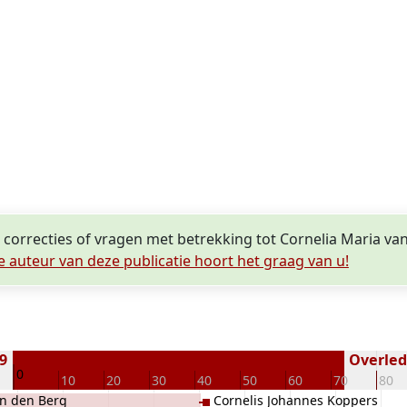
, correcties of vragen met betrekking tot Cornelia Maria va
e auteur van deze publicatie hoort het graag van u!
49
Overlede
0
10
20
30
40
50
60
70
80
an den Berg
Cornelis Johannes Koppers