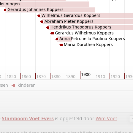
Heijningen
Gerardus Johannes Koppers
Wilhelmus Gerardus Koppers
Abraham Pieter Koppers
Hendrikus Theodorus Koppers
Gerardus Wilhelmus Koppers
Anna Petronella Poulina Koppers
Maria Dorothea Koppers
1900
0
1850
1860
1870
1880
1890
1910
1920
193
ussen
kinderen
e
Stamboom Voet-Evers
is opgesteld door
Wim Voet
.