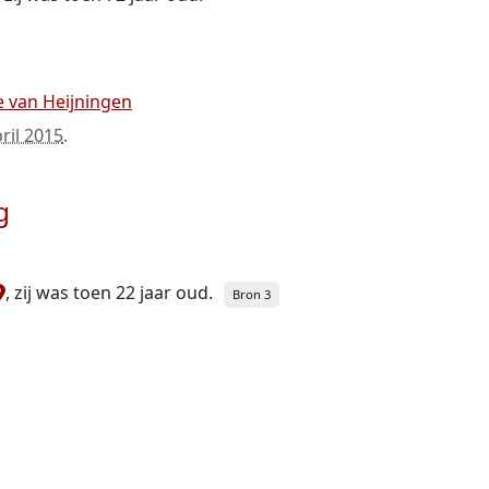
je van Heijningen
ril 2015
.
g
, zij was toen 22 jaar oud.
Bron 3