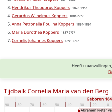
Hendrikus Theodorus Koppers
1878-1955
Gerardus Wilhelmus Koppers
1881-????
Anna Petronella Poulina Koppers
1884-1894
Maria Dorothea Koppers
1887-????
Cornelis Johannes Koppers
1891-????
Heeft u aanvullingen
D
Tijdbalk Cornelia Maria van den Berg
Geboren 18
-90
-80
-70
-60
-50
-40
-30
-20
-10
Abraham Pieter v