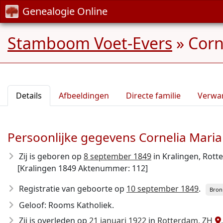
Genealogie Online
Stamboom Voet-Evers
»
Corn
Details
Afbeeldingen
Directe familie
Verwa
Persoonlijke gegevens Cornelia Maria
Zij is geboren op
8 september 1849
in Kralingen, Rott
[Kralingen 1849 Aktenummer: 112]
Registratie van geboorte op
10 september 1849
.
Bron
Geloof: Rooms Katholiek.
Zij is overleden op
21 januari 1922
in
Rotterdam, ZH