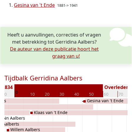
Gesina van 't Ende
1881-> 1941
Heeft u aanvullingen, correcties of vragen
met betrekking tot Gerridina Aalbers?
De auteur van deze publicatie hoort het
graag van u!
Tijdbalk Gerridina Aalbers
 1834
Overleden (
0
-10
10
20
30
40
50
60
70
bers
Gesina van 't Ende
Klaas van 't Ende
Nn Aalbers
k Aalberts
Willem Aalbers