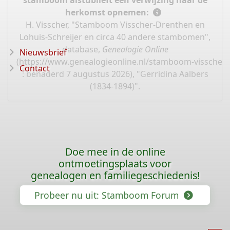
herkomst opnemen:
H. Visscher, "Stamboom Visscher-Drenthen en
Lohuis-Schreijer en circa 40 andere stambomen",
database,
Genealogie Online
Nieuwsbrief
(
https://www.genealogieonline.nl/stamboom-visscher/
Contact
: benaderd 7 augustus 2026), "Gerridina Aalbers
(1834-1894)".
Doe mee in de online
ontmoetingsplaats voor
genealogen en familiegeschiedenis!
Probeer nu uit: Stamboom Forum