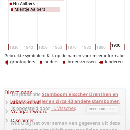
Nn Aalbers
Mientje Aalbers
1900
20
1830
1840
1850
1860
1870
1880
1890
19
Gebruikte symbolen:
Klik op de namen voor meer informatie.
grootouders
ouders
broers/zussen
kinderen
Direct naar ...
De publicatie
Stamboom Visscher-Drenthen en
Lohuis-Schreijer en circa 40 andere stambomen
Abonnement
is opgesteld door
H. Visscher
.
neem contact op
Vraag/antwoord
Disclaimer
Wilt u bij het overnemen van gegevens uit deze
stamboom alstublieft een verwijzing naar de