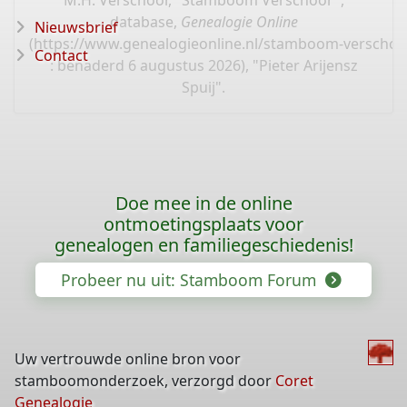
M.H. Verschoor, "Stamboom Verschoor",
database,
Genealogie Online
Nieuwsbrief
(
https://www.genealogieonline.nl/stamboom-verschoo
Contact
: benaderd 6 augustus 2026), "Pieter Arijensz
Spuij".
Doe mee in de online
ontmoetingsplaats voor
genealogen en familiegeschiedenis!
Probeer nu uit: Stamboom Forum
Uw vertrouwde online bron voor
stamboomonderzoek, verzorgd door
Coret
Genealogie