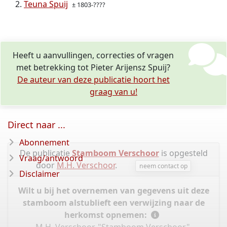
Teuna Spuij
± 1803-????
Heeft u aanvullingen, correcties of vragen
met betrekking tot Pieter Arijensz Spuij?
De auteur van deze publicatie hoort het
graag van u!
Direct naar ...
Abonnement
De publicatie
Stamboom Verschoor
is opgesteld
Vraag/antwoord
door
M.H. Verschoor
.
neem contact op
Disclaimer
Wilt u bij het overnemen van gegevens uit deze
stamboom alstublieft een verwijzing naar de
herkomst opnemen: