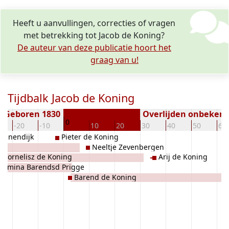
Heeft u aanvullingen, correcties of vragen
met betrekking tot Jacob de Koning?
De auteur van deze publicatie hoort het
graag van u!
Tijdbalk Jacob de Koning
Geboren 1830
Overlijden onbeken
0
-20
-10
10
20
30
40
50
60
nijnendijk
Pieter de Koning
Neeltje Zevenbergen
e Cornelisz de Koning
Arij de Koning
ermina Barendsd Prigge
Barend de Koning