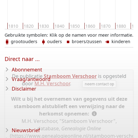
00
1810
1820
1830
1840
1850
1860
1870
1880
18
Gebruikte symbolen:
Klik op de namen voor meer informatie.
grootouders
ouders
broers/zussen
kinderen
Direct naar ...
Abonnement
De publicatie
Stamboom Verschoor
is opgesteld
Vraag/antwoord
door
M.H. Verschoor
.
neem contact op
Disclaimer
Wilt u bij het overnemen van gegevens uit deze
stamboom alstublieft een verwijzing naar de
herkomst opnemen:
M.H. Verschoor, "Stamboom Verschoor",
database,
Genealogie Online
Nieuwsbrief
(
https://www.genealogieonline.nl/stamboom-verschoo