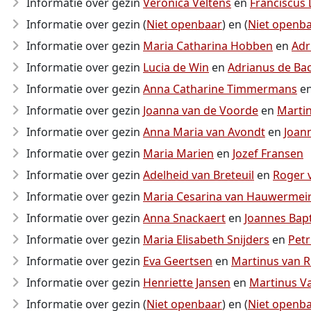
Informatie over gezin
Veronica Veltens
en
Franciscus
Informatie over gezin (
Niet openbaar
) en (
Niet openb
Informatie over gezin
Maria Catharina Hobben
en
Adr
Informatie over gezin
Lucia de Win
en
Adrianus de Ba
Informatie over gezin
Anna Catharine Timmermans
e
Informatie over gezin
Joanna van de Voorde
en
Marti
Informatie over gezin
Anna Maria van Avondt
en
Joan
Informatie over gezin
Maria Marien
en
Jozef Fransen
Informatie over gezin
Adelheid van Breteuil
en
Roger 
Informatie over gezin
Maria Cesarina van Hauwermei
Informatie over gezin
Anna Snackaert
en
Joannes Bapt
Informatie over gezin
Maria Elisabeth Snijders
en
Petr
Informatie over gezin
Eva Geertsen
en
Martinus van R
Informatie over gezin
Henriette Jansen
en
Martinus Va
Informatie over gezin (
Niet openbaar
) en (
Niet openb