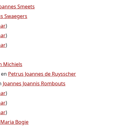
Joannes Smeets
us Swaegers
aar
)
aar
)
aar
)
n Michiels
en
Petrus Joannes de Ruysscher
n
Joannes Joannis Rombouts
aar
)
aar
)
aar
)
 Maria Bogie