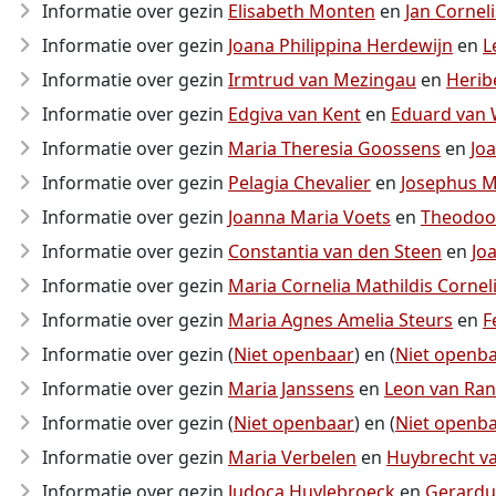
Informatie over gezin
Elisabeth Monten
en
Jan Cornel
Informatie over gezin
Joana Philippina Herdewijn
en
L
Informatie over gezin
Irmtrud van Mezingau
en
Herib
Informatie over gezin
Edgiva van Kent
en
Eduard van
Informatie over gezin
Maria Theresia Goossens
en
Jo
Informatie over gezin
Pelagia Chevalier
en
Josephus M
Informatie over gezin
Joanna Maria Voets
en
Theodoor
Informatie over gezin
Constantia van den Steen
en
Jo
Informatie over gezin
Maria Cornelia Mathildis Cornel
Informatie over gezin
Maria Agnes Amelia Steurs
en
F
Informatie over gezin (
Niet openbaar
) en (
Niet openb
Informatie over gezin
Maria Janssens
en
Leon van Ran
Informatie over gezin (
Niet openbaar
) en (
Niet openb
Informatie over gezin
Maria Verbelen
en
Huybrecht v
Informatie over gezin
Judoca Huylebroeck
en
Gerardu