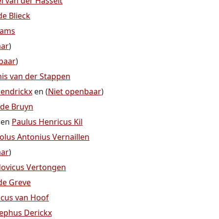
 van der Hasselt
de Blieck
Dams
aar
)
baar
)
is van der Stappen
endrickx
en (
Niet openbaar
)
 de Bruyn
en
Paulus Henricus Kil
olus Antonius Vernaillen
aar
)
ovicus Vertongen
de Greve
scus van Hoof
sephus Derickx