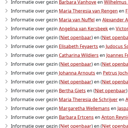
Informatie over gezin
Barbara Vanhove
en
Wilhelmus
Informatie over gezin
Maria Theresia van Rengen
en
F
Informatie over gezin
Maria van Nuffel
en
Alexander A
Informatie over gezin
Angelina van Kersbeek
en
Victo
Informatie over gezin (
Niet openbaar
) en (
Niet openb
Informatie over gezin
Elisabeth Feyaerts
en
Judocus S
Informatie over gezin
Catharina Wildiers
en
Joannes F
Informatie over gezin (
Niet openbaar
) en (
Niet openb
Informatie over gezin
Johanna Arnouts
en
Petrus Joc
Informatie over gezin (
Niet openbaar
) en (
Niet openb
Informatie over gezin
Bertha Giets
en (
Niet openbaar
)
Informatie over gezin
Maria Theresia de Schrijver
en
A
Informatie over gezin
Margaretha Wellemans
en
Jasp
Informatie over gezin
Barbara Ertcens
en
Anton Reyni
Informatie over gezin (
Niet openbaar
) en (
Niet openb