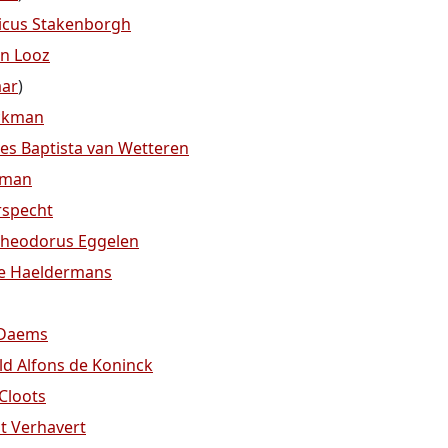
icus Stakenborgh
an Looz
aar
)
eckman
es Baptista van Wetteren
eman
rspecht
heodorus Eggelen
re Haeldermans
 Daems
ld Alfons de Koninck
 Cloots
st Verhavert