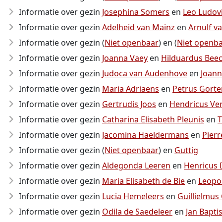
Informatie over gezin
Josephina Somers
en
Leo Ludov
Informatie over gezin
Adelheid van Mainz
en
Arnulf v
Informatie over gezin (
Niet openbaar
) en (
Niet openb
Informatie over gezin
Joanna Vaey
en
Hilduardus Be
Informatie over gezin
Judoca van Audenhove
en
Joann
Informatie over gezin
Maria Adriaens
en
Petrus Gort
Informatie over gezin
Gertrudis Joos
en
Hendricus Ve
Informatie over gezin
Catharina Elisabeth Pleunis
en
T
Informatie over gezin
Jacomina Haeldermans
en
Pier
Informatie over gezin (
Niet openbaar
) en
Guttig
Informatie over gezin
Aldegonda Leeren
en
Henricus
Informatie over gezin
Maria Elisabeth de Bie
en
Leopo
Informatie over gezin
Lucia Hemeleers
en
Guillielmus
Informatie over gezin
Odila de Saedeleer
en
Jan Bapti