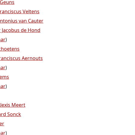
 Geuns
ranciscus Veltens
ntonius van Cauter
r Jacobus de Hond
aar
)
choetens
ranciscus Aernouts
aar
)
hems
aar
)
lexis Meert
ard Sonck
er
aar
)