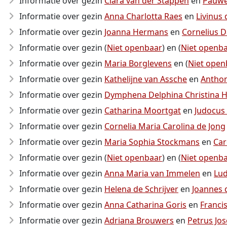
Informatie over gezin
Clara van der Stappen
en
Pauwel
Informatie over gezin
Anna Charlotta Raes
en
Livinus 
Informatie over gezin
Joanna Hermans
en
Cornelius 
Informatie over gezin (
Niet openbaar
) en (
Niet openb
Informatie over gezin
Maria Borglevens
en (
Niet open
Informatie over gezin
Kathelijne van Assche
en
Anthon
Informatie over gezin
Dymphena Delphina Christina H
Informatie over gezin
Catharina Moortgat
en
Judocus
Informatie over gezin
Cornelia Maria Carolina de Jong
Informatie over gezin
Maria Sophia Stockmans
en
Car
Informatie over gezin (
Niet openbaar
) en (
Niet openb
Informatie over gezin
Anna Maria van Immelen
en
Lud
Informatie over gezin
Helena de Schrijver
en
Joannes 
Informatie over gezin
Anna Catharina Goris
en
Franci
Informatie over gezin
Adriana Brouwers
en
Petrus Jo