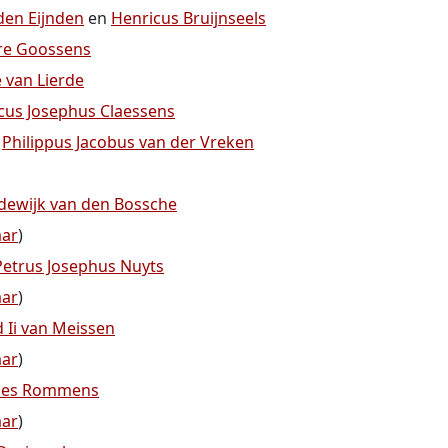
den Eijnden
en
Henricus Bruijnseels
re Goossens
e van Lierde
cus Josephus Claessens
n
Philippus Jacobus van der Vreken
odewijk van den Bossche
aar
)
Petrus Josephus Nuyts
aar
)
 Ii van Meissen
aar
)
nes Rommens
aar
)