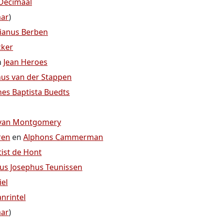
 Decimaal
aar
)
ianus Berben
cker
n
Jean Heroes
nus van der Stappen
nes Baptista Buedts
van Montgomery
ren
en
Alphons Cammerman
ist de Hont
us Josephus Teunissen
iel
nrintel
aar
)