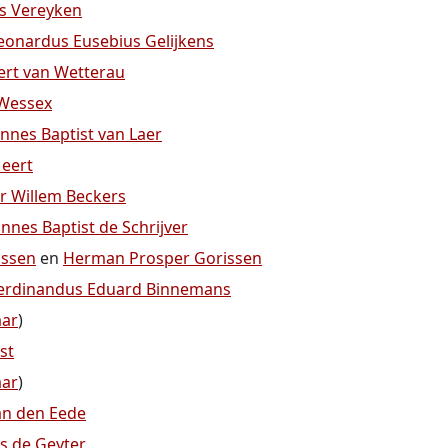
is Vereyken
eonardus Eusebius Gelijkens
ert van Wetterau
 Wessex
annes Baptist van Laer
eert
 Willem Beckers
annes Baptist de Schrijver
issen
en
Herman Prosper Gorissen
erdinandus Eduard Binnemans
aar
)
st
aar
)
an den Eede
s de Geyter