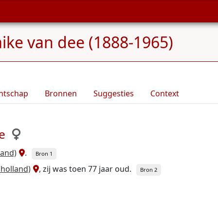
ike van dee (1888-1965)
ntschap
Bronnen
Suggesties
Context
e
land)
.
Bron 1
 holland)
, zij was toen 77 jaar oud.
Bron 2