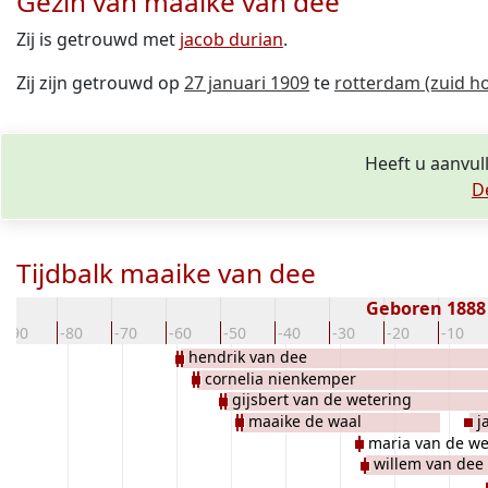
Gezin van maaike van dee
Zij is getrouwd met
jacob durian
.
Zij zijn getrouwd op
27 januari 1909
te
rotterdam (zuid ho
Heeft u aanvul
D
Tijdbalk maaike van dee
Geboren 188
-90
-80
-70
-60
-50
-40
-30
-20
-10
hendrik van dee
cornelia nienkemper
gijsbert van de wetering
maaike de waal
j
maria van de we
willem van dee