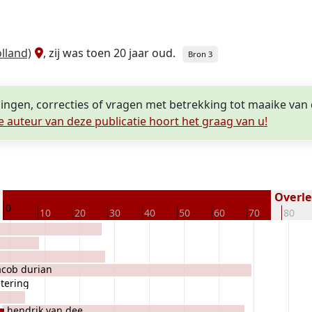
lland)
, zij was toen 20 jaar oud.
Bron 3
lingen, correcties of vragen met betrekking tot maaike van
e auteur van deze publicatie hoort het graag van u!
8
Overled
0
10
20
30
40
50
60
70
80
acob durian
tering
hendrik van dee