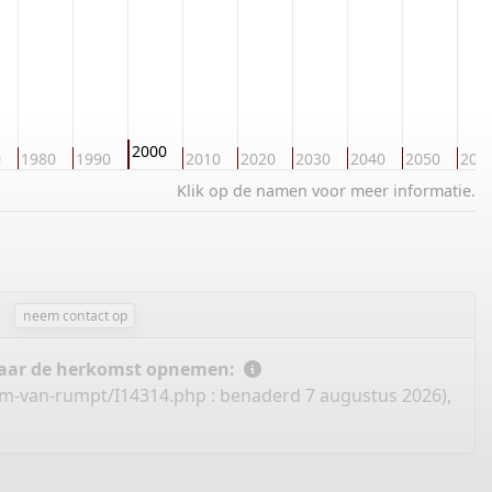
2000
0
1980
1990
2010
2020
2030
2040
2050
206
Klik op de namen voor meer informatie.
neem contact op
 naar de herkomst opnemen:
om-van-rumpt/I14314.php
: benaderd 7 augustus 2026),