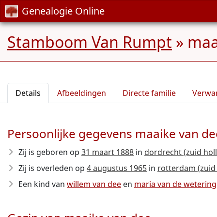
Genealogie Online
Stamboom Van Rumpt
»
maa
Details
Afbeeldingen
Directe familie
Verwa
Persoonlijke gegevens maaike van de
Zij is geboren op
31 maart 1888
in
dordrecht (zuid hol
Zij is overleden op
4 augustus 1965
in
rotterdam (zuid
Een kind van
willem van dee
en
maria van de wetering