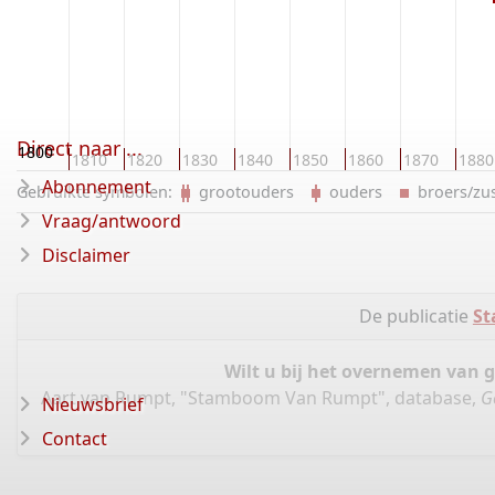
Direct naar ...
1800
1810
1820
1830
1840
1850
1860
1870
1880
Abonnement
Gebruikte symbolen:
grootouders
ouders
broers/z
Vraag/antwoord
Disclaimer
De publicatie
S
Wilt u bij het overnemen van 
Aart van Rumpt, "Stamboom Van Rumpt", database,
G
Nieuwsbrief
Contact