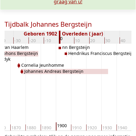
graag van u!
Tijdbalk Johannes Bergsteijn
Geboren 1902
Overleden ( jaar)
0
-40
-30
-20
-10
10
20
30
40
th van Haarlem
nn Bergsteijn
Alphons Bergsteijn
Hendrikus Franciscus Bergsteijn
uydyk
Cornelia Jeunhomme
Johannes Andreas Bergsteijn
1900
860
1870
1880
1890
1910
1920
1930
1940
1