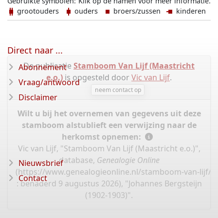
Gebruikte symbolen:
Klik op de namen voor meer informatie.
grootouders
ouders
broers/zussen
kinderen
Direct naar ...
De publicatie
Stamboom Van Lijf (Maastricht
Abonnement
e.o.)
is opgesteld door
Vic van Lijf
.
Vraag/antwoord
neem contact op
Disclaimer
Wilt u bij het overnemen van gegevens uit deze
stamboom alstublieft een verwijzing naar de
herkomst opnemen:
Vic van Lijf, "Stamboom Van Lijf (Maastricht e.o.)",
database,
Genealogie Online
Nieuwsbrief
(
https://www.genealogieonline.nl/stamboom-van-lijf/I
Contact
: benaderd 9 augustus 2026), "Johannes Bergsteijn
(1902-1903)".