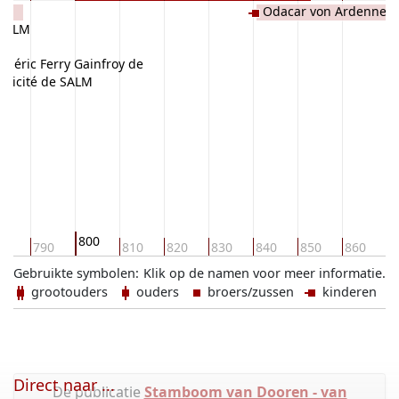
Odacar von Ardennerg
e SALM
von Bidgau de SALM
édéric Ferry Gainfroy de
Félicité de SALM
U
800
80
790
810
820
830
840
850
860
8
Gebruikte symbolen:
Klik op de namen voor meer informatie.
grootouders
ouders
broers/zussen
kinderen
Direct naar ...
De publicatie
Stamboom van Dooren - van