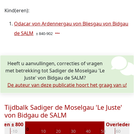
Kind(eren):
Odacar von Ardennergau von Bliesgau von Bidgau
de SALM
± 840-902
Heeft u aanvullingen, correcties of vragen
met betrekking tot Sadiger de Moselgau 'Le
Juste' von Bidgau de SALM?
De auteur van deze publicatie hoort het graag van u!
Tijdbalk Sadiger de Moselgau 'Le Juste'
von Bidgau de SALM
oren ± 800
Overleden (
0
20
-10
10
20
30
40
50
60
7