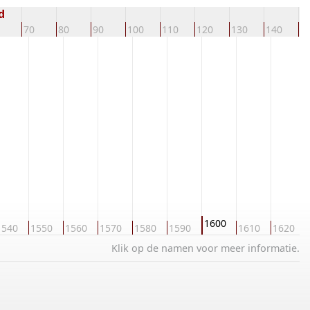
d
70
80
90
100
110
120
130
140
1
1600
1540
1550
1560
1570
1580
1590
1610
1620
Klik op de namen voor meer informatie.