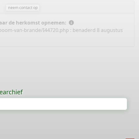
neem contact op
 naar de herkomst opnemen:
mboom-van-brande/I44720.php
: benaderd 8 augustus
earchief