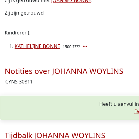
Zij is getrouwd met
JOANNES BONNE
.
Zij zijn getrouwd
Kind(eren):
KATHELIJNE BONNE
1500-????
Notities over JOHANNA WOYLINS
CYNS 30811
Heeft u aanvull
D
Tijdbalk JOHANNA WOYLINS