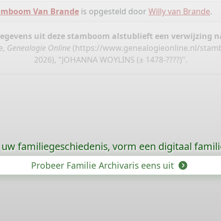
amboom Van Brande
is opgesteld door
Willy van Brande
.
gegevens uit deze stamboom alstublieft een verwijzing
e,
Genealogie Online
(
https://www.genealogieonline.nl/sta
2026), "JOHANNA WOYLINS (± 1478-????)".
uw familiegeschiedenis, vorm een digitaal famili
Probeer Familie Archivaris eens uit