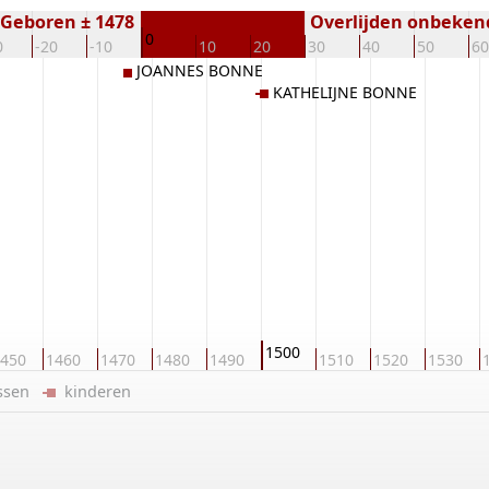
Geboren ± 1478
Overlijden onbeken
0
0
-20
-10
10
20
30
40
50
60
JOANNES BONNE
KATHELIJNE BONNE
1500
450
1460
1470
1480
1490
1510
1520
1530
ussen
kinderen