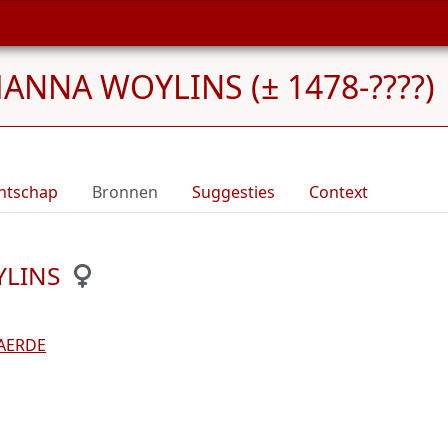
ANNA WOYLINS (± 1478-????)
ntschap
Bronnen
Suggesties
Context
YLINS
AERDE