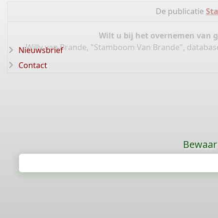
De publicatie
St
Wilt u bij het overnemen van 
Willy van Brande, "Stamboom Van Brande", databas
Nieuwsbrief
Contact
Bewaar 