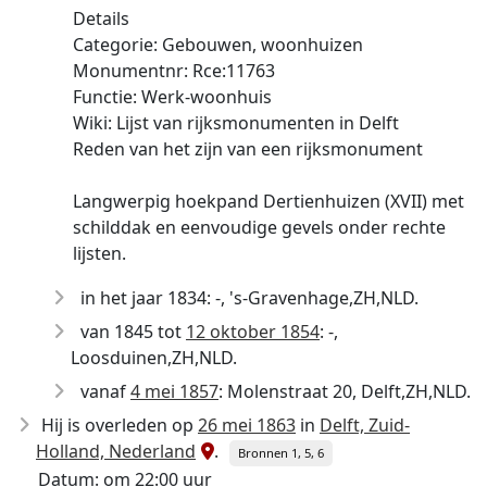
Details
Categorie: Gebouwen, woonhuizen
Monumentnr: Rce:11763
Functie: Werk-woonhuis
Wiki: Lijst van rijksmonumenten in Delft
Reden van het zijn van een rijksmonument
Langwerpig hoekpand Dertienhuizen (XVII) met
schilddak en eenvoudige gevels onder rechte
lijsten.
in het jaar 1834: -, 's-Gravenhage,ZH,NLD.
van 1845 tot
12 oktober 1854
: -,
Loosduinen,ZH,NLD.
vanaf
4 mei 1857
: Molenstraat 20, Delft,ZH,NLD.
Hij is overleden op
26 mei 1863
in
Delft, Zuid-
Holland, Nederland
.
Bronnen 1, 5, 6
Datum: om 22:00 uur