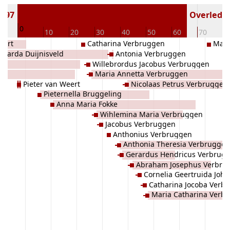
1797
Overleden 
0
10
10
20
30
40
50
60
70
8
eert
Catharina Verbruggen
Mari
erarda Duijnisveld
Antonia Verbruggen
Willebrordus Jacobus Verbruggen
Maria Annetta Verbruggen
Pieter van Weert
Nicolaas Petrus Verbruggen
Pieternella Bruggeling
Anna Maria Fokke
Wihlemina Maria Verbruggen
Jacobus Verbruggen
Anthonius Verbruggen
Anthonia Theresia Verbruggen
Gerardus Hendricus Verbrug
Abraham Josephus Verbru
Cornelia Geertruida Joh
Catharina Jocoba Verb
Maria Catharina Verb