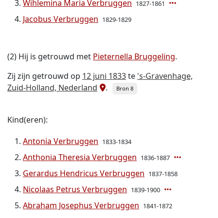
Wihlemina Maria Verbruggen
1827-1861
Jacobus Verbruggen
1829-1829
(2) Hij is getrouwd met
Pieternella Bruggeling
.
Zij zijn getrouwd op
12 juni 1833
te
's-Gravenhage,
Zuid-Holland, Nederland
.
Bron 8
Kind(eren):
Antonia Verbruggen
1833-1834
Anthonia Theresia Verbruggen
1836-1887
Gerardus Hendricus Verbruggen
1837-1858
Nicolaas Petrus Verbruggen
1839-1900
Abraham Josephus Verbruggen
1841-1872