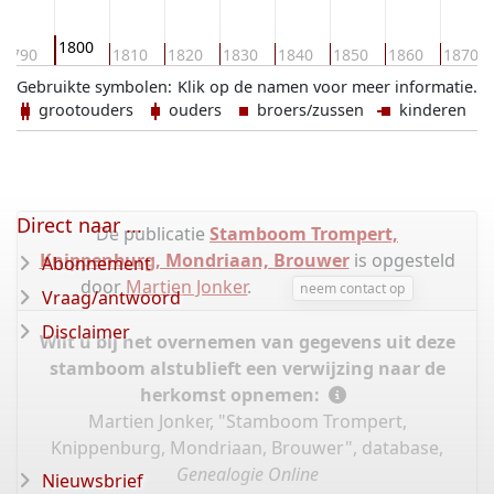
1800
1790
1810
1820
1830
1840
1850
1860
1870
Gebruikte symbolen:
Klik op de namen voor meer informatie.
grootouders
ouders
broers/zussen
kinderen
Direct naar ...
De publicatie
Stamboom Trompert,
Knippenburg, Mondriaan, Brouwer
is opgesteld
Abonnement
door
Martien Jonker
.
neem contact op
Vraag/antwoord
Disclaimer
Wilt u bij het overnemen van gegevens uit deze
stamboom alstublieft een verwijzing naar de
herkomst opnemen:
Martien Jonker, "Stamboom Trompert,
Knippenburg, Mondriaan, Brouwer", database,
Genealogie Online
Nieuwsbrief