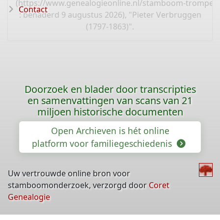
(
https://www.genealogieonline.nl/stamboom-tromper
Contact
: benaderd 9 augustus 2026), "Pieter Verbruggen
(1797-1863)".
Doorzoek en blader door transcripties
en samenvattingen van scans van 21
miljoen historische documenten
Open Archieven is hét online
platform voor familiegeschiedenis
Uw vertrouwde online bron voor
stamboomonderzoek, verzorgd door
Coret
Genealogie