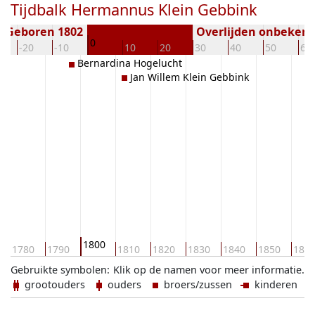
Tijdbalk Hermannus Klein Gebbink
Geboren 1802
Overlijden onbeken
0
-20
-10
10
20
30
40
50
60
Bernardina Hogelucht
Jan Willem Klein Gebbink
1800
1780
1790
1810
1820
1830
1840
1850
186
Gebruikte symbolen:
Klik op de namen voor meer informatie.
grootouders
ouders
broers/zussen
kinderen