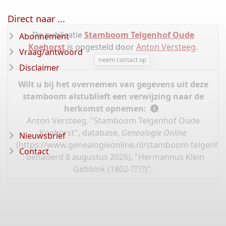
Direct naar ...
De publicatie
Stamboom Telgenhof Oude
Abonnement
Koehorst
is opgesteld door
Anton Versteeg
.
Vraag/antwoord
neem contact op
Disclaimer
Wilt u bij het overnemen van gegevens uit deze
stamboom alstublieft een verwijzing naar de
herkomst opnemen:
Anton Versteeg, "Stamboom Telgenhof Oude
Koehorst", database,
Genealogie Online
Nieuwsbrief
(
https://www.genealogieonline.nl/stamboom-telgenho
Contact
: benaderd 8 augustus 2026), "Hermannus Klein
Gebbink (1802-????)".