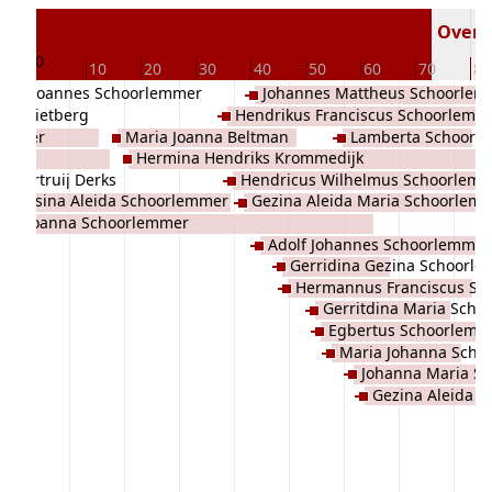
783
Overle
0
0
10
20
30
40
50
60
70
80
Joannes Schoorlemmer
Johannes Mattheus Schoorlem
iks Rietberg
Hendrikus Franciscus Schoorlemm
lemmer
Maria Joanna Beltman
Lamberta Schoorl
Hermina Hendriks Krommedijk
Geertruij Derks
Hendricus Wilhelmus Schoorlem
Gesina Aleida Schoorlemmer
Gezina Aleida Maria Schoorlem
Joanna Schoorlemmer
Adolf Johannes Schoorlemmer
Gerridina Gezina Schoorl
Hermannus Franciscus Sc
Gerritdina Maria Sch
Egbertus Schoorlemm
Maria Johanna Scho
Johanna Maria S
Gezina Aleida 