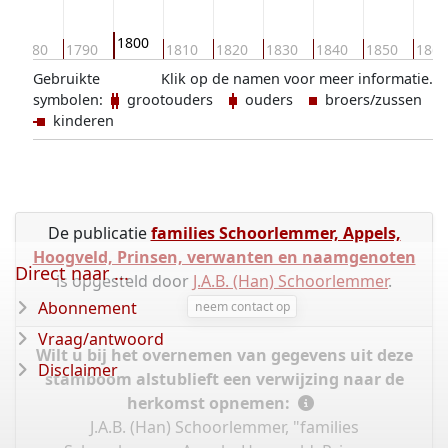
1800
1780
1790
1810
1820
1830
1840
1850
1860
Gebruikte
Klik op de namen voor meer informatie.
symbolen:
grootouders
ouders
broers/zussen
kinderen
De publicatie
families Schoorlemmer, Appels,
Hoogveld, Prinsen, verwanten en naamgenoten
Direct naar ...
is opgesteld door
J.A.B. (Han) Schoorlemmer
.
Abonnement
neem contact op
Vraag/antwoord
Wilt u bij het overnemen van gegevens uit deze
Disclaimer
stamboom alstublieft een verwijzing naar de
herkomst opnemen:
J.A.B. (Han) Schoorlemmer, "families