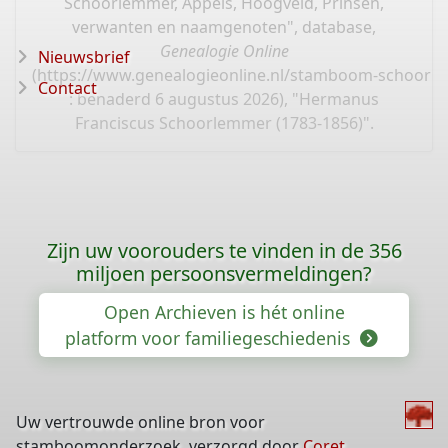
Schoorlemmer, Appels, Hoogveld, Prinsen,
verwanten en naamgenoten", database,
Genealogie Online
Nieuwsbrief
(
https://www.genealogieonline.nl/stamboom-schoorl
Contact
: benaderd 6 augustus 2026), "Hermanus
Franciscus Schoorlemmer (1783-1856)".
Zijn uw voorouders te vinden in de 356
miljoen persoonsvermeldingen?
Open Archieven is hét online
platform voor familiegeschiedenis
Uw vertrouwde online bron voor
stamboomonderzoek, verzorgd door
Coret